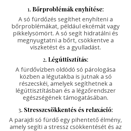
1.
Bőrproblémák enyhítése
:
A só fürdőzés segíthet enyhíteni a
bőrproblémákat, például ekcémát vagy
pikkelysömört. A só segít hidratálni és
megnyugtatni a bőrt, csökkentve a
viszketést és a gyulladást.
2.
Légúttisztítás
:
A fürdővízben oldódó só párologása
közben a légutakba is jutnak a só
részecskéi, amelyek segíthetnek a
légúttisztításban és a légzőrendszer
egészségének támogatásában.
3.
Stresszcsökkentés és relaxáció
:
A parajdi só fürdő egy pihentető élmény,
amely segíti a stressz csökkentését és az