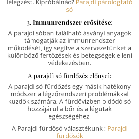
lélegzést. Kipróbálnád?
Parajdi párologtató
só
3.
Immunrendszer erősítése
:
A parajdi sóban található ásványi anyagok
támogatják az immunrendszer
működését, így segítve a szervezetünket a
különböző fertőzések és betegségek elleni
védekezésben.
A parajdi só fürdőzés előnyei:
A parajdi só fürdőzés egy másik hatékony
módszer a légzőrendszeri problémákkal
küzdők számára. A fürdővízben oldódó só
hozzájárul a bőr és a légutak
egészségéhez.
A Parajdi fürdősó választékunk :
Parajdi
fürdősók