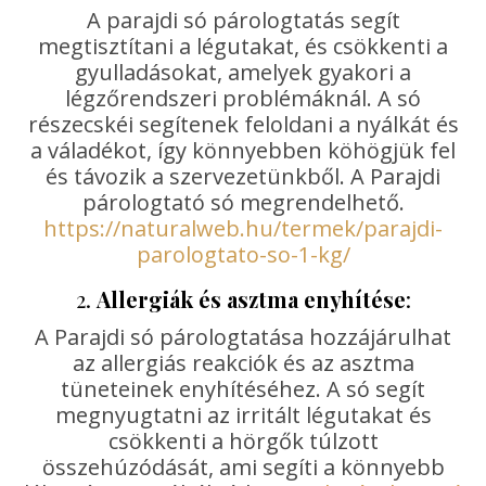
A parajdi só párologtatás segít
megtisztítani a légutakat, és csökkenti a
gyulladásokat, amelyek gyakori a
légzőrendszeri problémáknál. A só
részecskéi segítenek feloldani a nyálkát és
a váladékot, így könnyebben köhögjük fel
és távozik a szervezetünkből. A Parajdi
párologtató só megrendelhető.
https://naturalweb.hu/termek/parajdi-
parologtato-so-1-kg/
2.
Allergiák és asztma enyhítése
:
A Parajdi só párologtatása hozzájárulhat
az allergiás reakciók és az asztma
tüneteinek enyhítéséhez. A só segít
megnyugtatni az irritált légutakat és
csökkenti a hörgők túlzott
összehúzódását, ami segíti a könnyebb