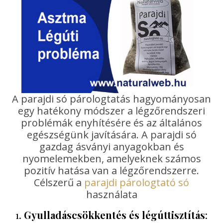
A parajdi só párologtatás hagyományosan
egy hatékony módszer a légzőrendszeri
problémák enyhítésére és az általános
egészségünk javítására. A parajdi só
gazdag ásványi anyagokban és
nyomelemekben, amelyeknek számos
pozitív hatása van a légzőrendszerre.
Célszerű a
parajdi párologtató só
használata
1.
Gyulladáscsökkentés és légúttisztítás
: