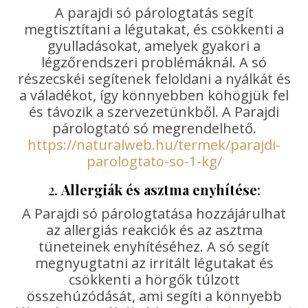
A parajdi só párologtatás segít
megtisztítani a légutakat, és csökkenti a
gyulladásokat, amelyek gyakori a
légzőrendszeri problémáknál. A só
részecskéi segítenek feloldani a nyálkát és
a váladékot, így könnyebben köhögjük fel
és távozik a szervezetünkből. A Parajdi
párologtató só megrendelhető.
https://naturalweb.hu/termek/parajdi-
parologtato-so-1-kg/
2.
Allergiák és asztma enyhítése
:
A Parajdi só párologtatása hozzájárulhat
az allergiás reakciók és az asztma
tüneteinek enyhítéséhez. A só segít
megnyugtatni az irritált légutakat és
csökkenti a hörgők túlzott
összehúzódását, ami segíti a könnyebb