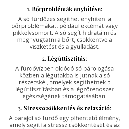
1.
Bőrproblémák enyhítése
:
A só fürdőzés segíthet enyhíteni a
bőrproblémákat, például ekcémát vagy
pikkelysömört. A só segít hidratálni és
megnyugtatni a bőrt, csökkentve a
viszketést és a gyulladást.
2.
Légúttisztítás
:
A fürdővízben oldódó só párologása
közben a légutakba is jutnak a só
részecskéi, amelyek segíthetnek a
légúttisztításban és a légzőrendszer
egészségének támogatásában.
3.
Stresszcsökkentés és relaxáció
:
A parajdi só fürdő egy pihentető élmény,
amely segíti a stressz csökkentését és az