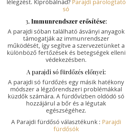
lélegzést. Kipróbálnád?
Parajdi párologtató
só
3.
Immunrendszer erősítése
:
A parajdi sóban található ásványi anyagok
támogatják az immunrendszer
működését, így segítve a szervezetünket a
különböző fertőzések és betegségek elleni
védekezésben.
A parajdi só fürdőzés előnyei:
A parajdi só fürdőzés egy másik hatékony
módszer a légzőrendszeri problémákkal
küzdők számára. A fürdővízben oldódó só
hozzájárul a bőr és a légutak
egészségéhez.
A Parajdi fürdősó választékunk :
Parajdi
fürdősók