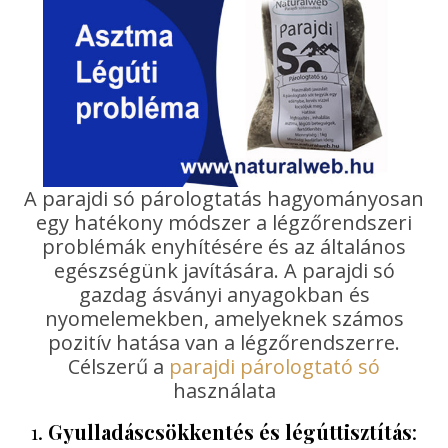
A parajdi só párologtatás hagyományosan
egy hatékony módszer a légzőrendszeri
problémák enyhítésére és az általános
egészségünk javítására. A parajdi só
gazdag ásványi anyagokban és
nyomelemekben, amelyeknek számos
pozitív hatása van a légzőrendszerre.
Célszerű a
parajdi párologtató só
használata
1.
Gyulladáscsökkentés és légúttisztítás
: