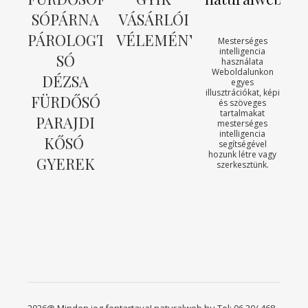
SÓPÁRNA
VÁSÁRLÓI
PÁROLOGTATÓ
VÉLEMÉNYEK
Mesterséges
intelligencia
SÓ
használata
Weboldalunkon
DÉZSA
egyes
illusztrációkat, képi
FÜRDŐSÓ
és szöveges
tartalmakat
PARAJDI
mesterséges
intelligencia
KŐSÓ
segítségével
hozunk létre vagy
GYEREK
szerkesztünk.
2026@ Minden jog fentartava! naturalweb.hu Tel: 06 30/ 468-