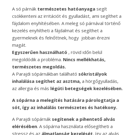
A só párnák
természetes hatóanyaga
segít
csökkenteni az irritációt és gyulladást, ami segíthet a
fájdalom enyhítésében. A meleg só párnával történő
kezelés enyhítheti a fájdalmat és segíthet a
gyermeknek és felnőttnek, hogy jobban érezni
magát.
Egyszerűen használható
, rövid időn belül
megoldódik a probléma.
Nincs mellékhatás,
természetes megoldás.
A Parajdi sópárnákban található
sókristályok
inhalálása segíthet az asztma,
a hörgőgyulladás,
az allergia és más
légúti betegségek kezelésében.
A sópárna a melegítés hatására párologtatja a
sót, így az inhalálás természetes és hatékony.
A Parajdi sópárnák
segítenek a pihentető alvás
elérésében
. A sópárna használata elősegítheti a
stressz és az
álmatlanság kezelését
, így az alvás