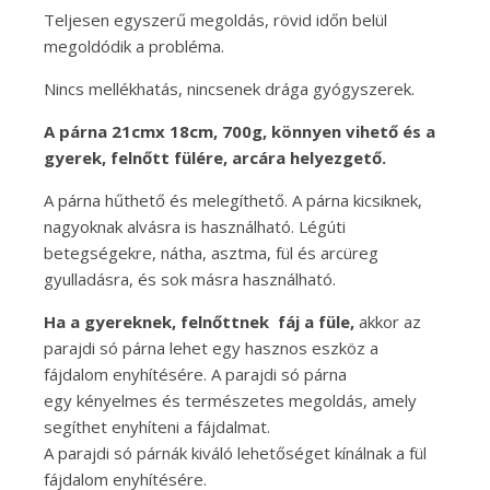
Teljesen egyszerű megoldás, rövid időn belül
megoldódik a probléma.
Nincs mellékhatás, nincsenek drága gyógyszerek.
A párna 21cmx 18cm, 700g, könnyen vihető és a
gyerek, felnőtt fülére, arcára helyezgető.
A párna hűthető és melegíthető. A párna kicsiknek,
nagyoknak alvásra is használható. Légúti
betegségekre, nátha, asztma, fül és arcüreg
gyulladásra, és sok másra használható.
Ha a gyereknek, felnőttnek fáj a füle,
akkor az
parajdi só párna lehet egy hasznos eszköz a
fájdalom enyhítésére. A parajdi só párna
egy kényelmes és természetes megoldás, amely
segíthet enyhíteni a fájdalmat.
A parajdi só párnák kiváló lehetőséget kínálnak a fül
fájdalom enyhítésére.