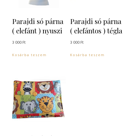
Parajdi só párna
Parajdi só párna
( elefánt ) nyuszi
( elefántos ) tégla
3 000
Ft
3 000
Ft
Kosárba teszem
Kosárba teszem