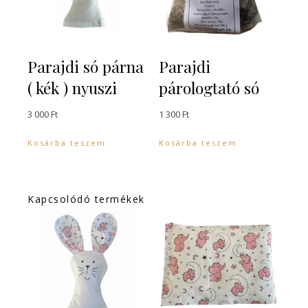
Parajdi só párna
Parajdi
( kék ) nyuszi
párologtató só
3 000
Ft
1 300
Ft
Kosárba teszem
Kosárba teszem
Kapcsolódó termékek