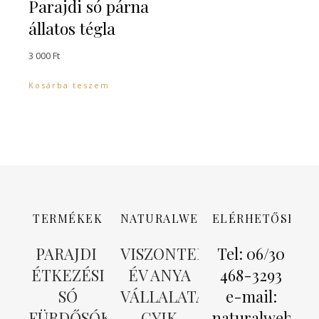
Parajdi só párna
állatos tégla
3 000
Ft
Kosárba teszem
TERMÉKEK
NATURALWEB
ELÉRHETŐSÉGE
PARAJDI
VISZONTELADÓ
Tel: 06/30
ÉTKEZÉSI
ÉV ANYA
468-3293
SÓ
VÁLLALATA
e-mail:
FÜRDŐSÓK
GYIK
naturalweb.in