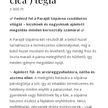
3 000
Ft
🌿
Fedezd fel a Parajdi Sópárna csodálatos
világát – kicsiknek és nagyoknak ajánlott
megoldás minden korosztály számára!
🌿
A Parajdi Sópárna két részből áll: a belső huzat
tartalmazza a természetes sókristályokat, míg a
külső huzat mosható és levehető, így mindig friss és
tiszta marad. A párna melegíthető és hűthető, így
minden igényre megoldást nyújt.
✨
Ajánlott fül- és arcüreggyulladásra, nátha és
asztma ellen.
A melegítés hatására a sópárna
párologtatja a sót, így az inhalálás természetes és
hatékony módon enyhíti a panaszokat. Ha a
gyereknek vagy felnőttnek fáj a füle, a sópárna
hasznos eszköz a fájdalom enyhítésére. Nincs
mellékhatás, nincsenek drága gyógyszerek – csak