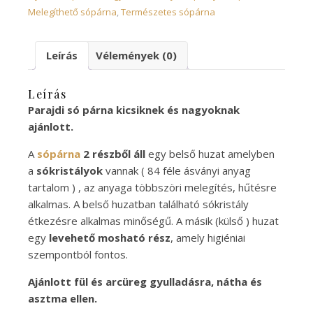
Melegíthető sópárna
,
Természetes sópárna
Leírás
Vélemények (0)
Leírás
Parajdi só párna kicsiknek és nagyoknak
ajánlott.
A
sópárna
2 részből áll
egy belső huzat amelyben
a
sókristályok
vannak ( 84 féle ásványi anyag
tartalom ) , az anyaga többszöri melegítés, hűtésre
alkalmas. A belső huzatban található sókristály
étkezésre alkalmas minőségű. A másik (külső ) huzat
egy
levehető mosható rész
, amely higiéniai
szempontból fontos.
Ajánlott fül és arcüreg gyulladásra, nátha és
asztma ellen.