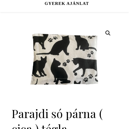
GYEREK AJÁNLAT
Parajdi só párna (
cica ) tégla