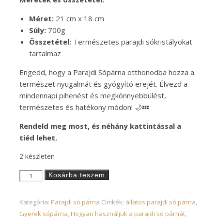
Méret:
21 cm x 18 cm
Súly:
700g
Összetétel:
Természetes parajdi sókristályokat
tartalmaz
Engedd, hogy a Parajdi Sópárna otthonodba hozza a
természet nyugalmát és gyógyító erejét. Élvezd a
mindennapi pihenést és megkönnyebbülést,
természetes és hatékony módon! 🌙💤
Rendeld meg most, és néhány kattintással a
tiéd lehet.
2 készleten
Parajdi só párna ( cica ) tégla mennyiség
Alternative:
Kosárba teszem
Kategória:
Parajdi só párna
Címkék:
állatos parajdi só párna
,
Gyerek sópárna
,
Hogyan használjuk a parajdi só párnát
,