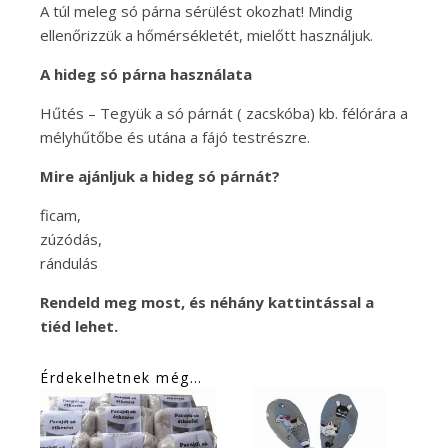
A túl meleg só párna sérülést okozhat! Mindig
ellenőrizzük a hőmérsékletét, mielőtt használjuk.
A hideg só párna használata
Hűtés – Tegyük a só párnát ( zacskóba) kb. félórára a
mélyhűtőbe és utána a fájó testrészre.
Mire ajánljuk a hideg só párnát?
ficam,
zúzódás,
rándulás
Rendeld meg most, és néhány kattintással a
tiéd lehet.
Érdekelhetnek még…