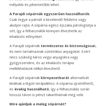
mélyebb és pihentetőbb lehet.
A Parajdi sópárnák egyszerűen használhatók
.
Csak tegye a párnát a kezelendő felületre vagy
aludjon rajta. A sópárna egész éjszaka párologtatja a
sót, így a felhasználók könnyen élvezhetik az
inhalációs előnyöket.
A Parajdi sópárnák
természetes és biztonságosa
k,
és nem tartalmaznak szintetikus anyagokat. Ezért
nincs szükség káros vegyi anyagokra vagy
gyógyszerekre, és az inhalációs terápia
mellékhatások nélkül élvezhető.
A Parajdi sópárnák
környezetbarát
alternatívát
kínálnak a légúti terápiákhoz. A sópárna újratölthető,
és
évekig használható
, így a felhasználás során
hosszú távon is pénzt takaríthatnak meg vele.
Mire ajánljuk a meleg sópárnát?