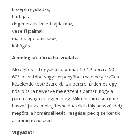
középfülgyulladás,
hátfájás,
degeneratív ízületi fájdalmak,
vese fájdalmak,
máj és epe panaszok,
köhögés
A meleg só párna használata
Melegítés – Tegyük a só párnát 10-12 percre 50-
60°-os sütőbe vagy serpenyőbe, majd helyezzük a
kezelendő testrészre kb. 20 percre. Érdemes egy
hőálló tálra helyezve melegíteni a párnát, hogy a
párna anyaga ne égjen meg. Mikrohullámú sütőt ne
használjunk a melegítéshez! A sókristály hosszú ideig
megőrzi a hőmérsékletét, rezgései pedig serkentik
az immunrendszert.
Vigyázat!