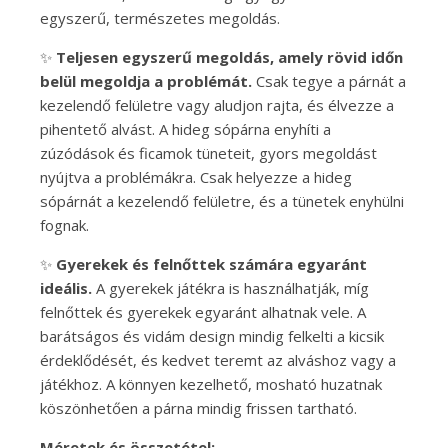
egyszerű, természetes megoldás.
✨
Teljesen egyszerű megoldás, amely rövid időn
belül megoldja a problémát.
Csak tegye a párnát a
kezelendő felületre vagy aludjon rajta, és élvezze a
pihentető alvást. A hideg sópárna enyhíti a
zúzódások és ficamok tüneteit, gyors megoldást
nyújtva a problémákra. Csak helyezze a hideg
sópárnát a kezelendő felületre, és a tünetek enyhülni
fognak.
✨
Gyerekek és felnőttek számára egyaránt
ideális.
A gyerekek játékra is használhatják, míg
felnőttek és gyerekek egyaránt alhatnak vele. A
barátságos és vidám design mindig felkelti a kicsik
érdeklődését, és kedvet teremt az alváshoz vagy a
játékhoz. A könnyen kezelhető, mosható huzatnak
köszönhetően a párna mindig frissen tartható.
Méretek és összetétel: