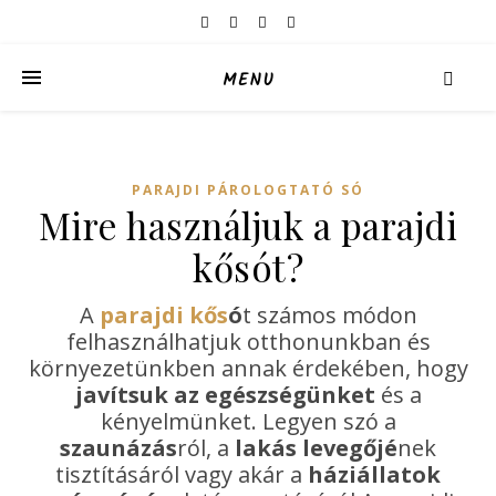
MENU
PARAJDI PÁROLOGTATÓ SÓ
Mire használjuk a parajdi
kősót?
A
parajdi kős
ó
t számos módon
felhasználhatjuk otthonunkban és
környezetünkben annak érdekében, hogy
javítsuk az egészségünket
és a
kényelmünket. Legyen szó a
szaunázás
ról, a
lakás levegőjé
nek
tisztításáról vagy akár a
háziállatok