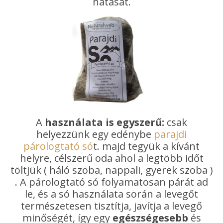
hatását.
A
használata is egyszerű:
csak
helyezzünk egy edénybe
parajdi
párologtató só
t. majd tegyük a kívánt
helyre, célszerű oda ahol a legtöbb időt
töltjük ( háló szoba, nappali, gyerek szoba )
. A párologtató só folyamatosan párát ad
le, és a só használata során a levegőt
természetesen tisztítja, javítja a levegő
minőségét, így egy
egészségesebb
és