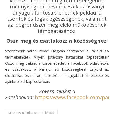
keresztül nem mindig tudnak elegendő
mennyiségben bevinni. Ezek az ásványi
anyagok fontosak lehetnek például a
csontok és fogak egészségének, valamint
az idegrendszer megfelelő működésének
támogatásához.
Oszd meg és csatlakozz a közösséghez!
Szeretnénk hallani rólad! Hogyan használod a Parajdi só
termékeinket? Milyen jótékony hatásokat tapasztaltál?
Oszd meg velünk a történetedet a Facebook oldalunkon,
és csatlakozz a Parajdi só közösséghez! Lájkold az
oldalunkat, és maradj naprakész a legújabb termékekkel és
ajánlatokkal kapcsolatban.
Kövess minket a
Facebookon:
https://www.facebook.com/paraj
Mire használjuk a parajdi kősót?