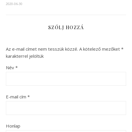
2020-06-30
SZÓLJ HOZZÁ
Az e-mail címet nem tesszük közzé.
A kötelező mezőket
*
karakterrel jelöltük
Név
*
E-mail cím
*
Honlap