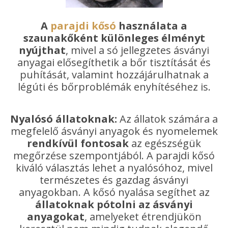
A
parajdi kősó
használata a
szaunakőként különleges élményt
nyújthat
, mivel a só jellegzetes ásványi
anyagai elősegíthetik a bőr tisztítását és
puhítását, valamint hozzájárulhatnak a
légúti és bőrproblémák enyhítéséhez is.
Nyalósó állatoknak:
Az állatok számára a
megfelelő ásványi anyagok és nyomelemek
rendkívül fontosak
az egészségük
megőrzése szempontjából. A parajdi kősó
kiváló választás lehet a nyalósóhoz, mivel
természetes és gazdag ásványi
anyagokban. A kősó nyalása segíthet az
állatoknak pótolni az ásványi
anyagokat
, amelyeket étrendjükön