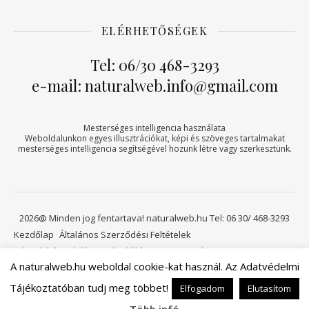
ELÉRHETŐSÉGEK
Tel: 06/30 468-3293
e-mail: naturalweb.info@gmail.com
Mesterséges intelligencia használata
Weboldalunkon egyes illusztrációkat, képi és szöveges tartalmakat
mesterséges intelligencia segítségével hozunk létre vagy szerkesztünk.
2026@ Minden jog fentartava! naturalweb.hu Tel: 06 30/ 468-3293
Kezdőlap
Általános Szerződési Feltételek
Adatvédelmi tájékoztató
Elállási jog
Kapcsolat
A naturalweb.hu weboldal cookie-kat használ. Az Adatvédelmi
Viszonteladóknak
Kosár
Tájékoztatóban tudj meg többet!
Elfogadom
Elutasítom
Ashe a sablont készítette:
WP Royal
.