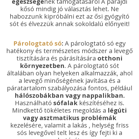
egészségé
nek támogatásáról A parajdi
kősó mindig jó választás lehet. Ne
habozzunk kipróbálni ezt az ősi gyógyító
sót és élvezzük annak sokoldalú előnyeit!
Párologtató só
:
A párologtató só egy
hatékony és természetes módszer a levegő
tisztítására és párásítására
otthoni
környezetben
. A párologtató sót
általában olyan helyeken alkalmazzák, ahol
a levegő minőségének javítása és a
páratartalom szabályozása fontos, például
hálószobákban vagy nappalikban.
Használható
sófalak
készítéséhez is.
Mindkettő tökéletes megoldás a
légúti
vagy asztmatikus problémák
kezelésére, valamit a lakás , helység friss
sós levegővel telt lesz és így fejti ki a