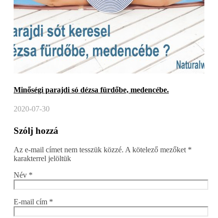
Minőségi parajdi só dézsa fürdőbe, medencébe.
2020-07-30
Szólj hozzá
Az e-mail címet nem tesszük közzé.
A kötelező mezőket
*
karakterrel jelöltük
Név
*
E-mail cím
*