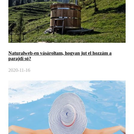
Naturalweb-en vásároltam, hogyan jut el hozzám a
parajdi só?
2020-11-16