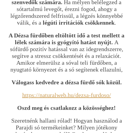
szenvedők számára.
Ha mélyen belélegzed a
sótartalmú levegőt, érezni fogod, ahogy a
légzőrendszered felfrissül, a légzés könnyebbé
válik, és a
légúti irritációk csökkennek
.
A Dézsa fürdőben eltöltött idő a test mellett a
lélek számára is gyógyító hatást nyújt.
A
sófürdő pozitív hatással van az idegrendszerre,
segítve a stressz csökkentését és a relaxációt.
Amikor elmerülsz a sóval teli fürdőben, a
nyugtató környezet és a só segítenek ellazulni,
Válogass kedvedre a dézsa fürdő sók közül.
https://naturalweb.hu/dezsa-furdoso/
Oszd meg és csatlakozz a közösséghez!
Szeretnénk hallani rólad! Hogyan használod a
Parajdi só termékeinket? Milyen jótékony