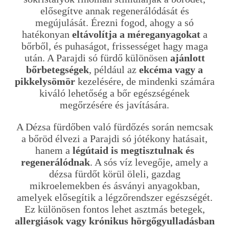
elősegítve annak regenerálódását és
megújulását. Érezni fogod, ahogy a só
hatékonyan
eltávolítja a méreganyagokat
a
bőrből, és puhaságot, frissességet hagy maga
után. A Parajdi só fürdő különösen
ajánlott
bőrbetegségek
, például az
ekcéma vagy a
pikkelysömör
kezelésére, de mindenki számára
kiváló lehetőség a bőr egészségének
megőrzésére és javítására.
A Dézsa fürdőben való fürdőzés során nemcsak
a bőröd élvezi a Parajdi só jótékony hatásait,
hanem a
légútaid is megtisztulnak és
regenerálódnak
. A sós víz levegője, amely a
dézsa fürdőt körül öleli, gazdag
mikroelemekben és ásványi anyagokban,
amelyek elősegítik a légzőrendszer egészségét.
Ez különösen fontos lehet asztmás betegek,
allergiások vagy krónikus hörgőgyulladásban