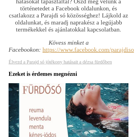
hatásokat tapasztaltál? Oszd meg velünk a
történetedet a Facebook oldalunkon, és
csatlakozz a Parajdi só közösséghez! Lájkold az
oldalunkat, és maradj naprakész a legújabb
termékekkel és ajánlatokkal kapcsolatban.
Kövess minket a
Facebookon:
https://www.facebook.com/parajdiso
Élvezd a Parajd só jótékony hatásait a dézsa fürdőben
Ezeket is érdemes megnézni