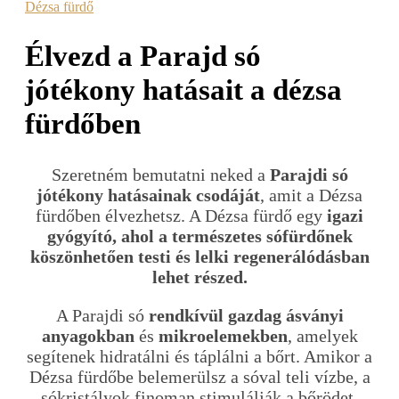
Dézsa fürdő
Élvezd a Parajd só
jótékony hatásait a dézsa
fürdőben
Szeretném bemutatni neked a
Parajdi só
jótékony hatásainak csodáját
, amit a Dézsa
fürdőben élvezhetsz. A Dézsa fürdő egy
igazi
gyógyító, ahol a természetes sófürdőnek
köszönhetően testi és lelki regenerálódásban
lehet részed.
A Parajdi só
rendkívül gazdag ásványi
anyagokban
és
mikroelemekben
, amelyek
segítenek hidratálni és táplálni a bőrt. Amikor a
Dézsa fürdőbe belemerülsz a sóval teli vízbe, a
sókristályok finoman stimulálják a bőrödet,