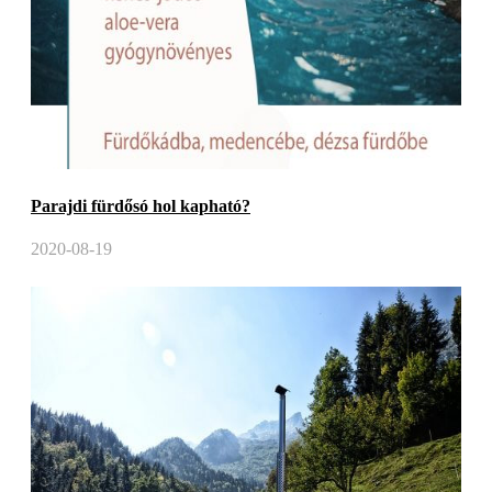
Parajdi fürdősó hol kapható?
2020-08-19