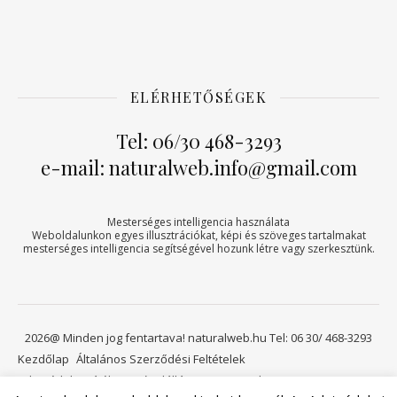
ELÉRHETŐSÉGEK
Tel: 06/30 468-3293
e-mail: naturalweb.info@gmail.com
Mesterséges intelligencia használata
Weboldalunkon egyes illusztrációkat, képi és szöveges tartalmakat
mesterséges intelligencia segítségével hozunk létre vagy szerkesztünk.
2026@ Minden jog fentartava! naturalweb.hu Tel: 06 30/ 468-3293
Kezdőlap
Általános Szerződési Feltételek
Adatvédelmi tájékoztató
Elállási jog
Kapcsolat