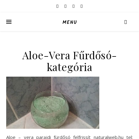
MENU
Aloe-Vera Fűrdősó-
kategória
Aloe – vera parajdi fürdősó felfrissít naturalweb.hu tel: