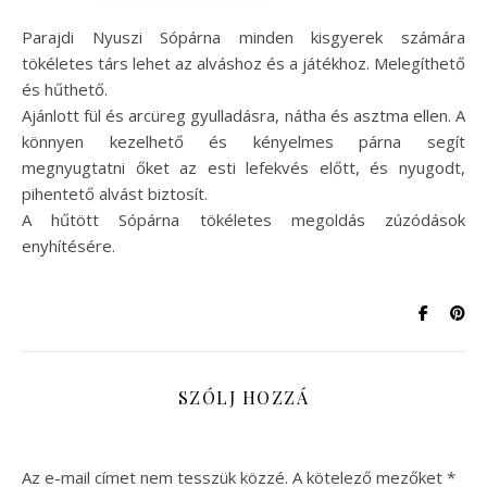
Parajdi Nyuszi Sópárna minden kisgyerek számára
tökéletes társ lehet az alváshoz és a játékhoz. Melegíthető
és hűthető.
Ajánlott fül és arcüreg gyulladásra, nátha és asztma ellen. A
könnyen kezelhető és kényelmes párna segít
megnyugtatni őket az esti lefekvés előtt, és nyugodt,
pihentető alvást biztosít.
A hűtött Sópárna tökéletes megoldás zúzódások
enyhítésére.
SZÓLJ HOZZÁ
Az e-mail címet nem tesszük közzé.
A kötelező mezőket
*