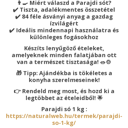
👨‍🍳 Miért válaszd a Parajdi sót?
✔️ Tiszta, adalékmentes összetétel
✔️ 84 féle ásványi anyag a gazdag
ízvilágért
✔️ Ideális mindennapi használatra és
különleges fogásokhoz
Készíts lenyűgöző ételeket,
amelyeknek minden falatjában ott
van a természet tisztasága!
🥗🍲
🎁 Tipp: Ajándékba is tökéletes a
konyha szerelmeseinek!
👉 Rendeld meg most, és hozd ki a
legtöbbet az ételeidből!
🌟
Parajdi só 1 kg :
https://naturalweb.hu/termek/parajdi-
so-1-kg/