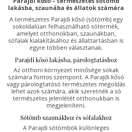
Parajdi kősó – természetes sótömb
lakásba, szaunába és állatok számára
A természetes Parajdi kősó (sótömb) egy
sokoldalúan felhasználható sótermék,
amelyet otthonokban, szaunákban,
sófalak kialakításához és állattartásban is
egyre többen választanak.
Parajdi kősó lakásba, párologtatáshoz
Az otthoni környezet minősége sokak
számára fontos szempont. A Parajdi kősó
vagy párologtatósó természetes megoldás
lehet azok számára, akik szeretnék a só
természetes jelenlétét otthonukban is
megjeleníteni.
Sótömb szaunákhoz és sófalakhoz
A Parajdi sótömbök különleges