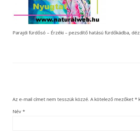
Parajdi fürdősó – Érzéki – pezsdítő hatású fürdőkádba, dé
Az e-mail címet nem tesszük közzé.
A kötelező mezőket
*
k
Név
*