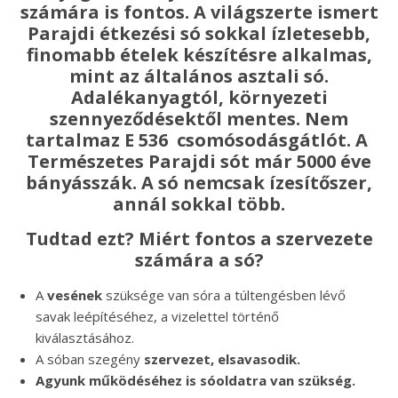
számára is fontos. A világszerte ismert
Parajdi étkezési só sokkal ízletesebb,
finomabb ételek készítésre alkalmas,
mint az általános asztali só.
Adalékanyagtól, környezeti
szennyeződésektől mentes. Nem
tartalmaz E 536 csomósodásgátlót. A
Természetes Parajdi sót már 5000 éve
bányásszák. A só nemcsak ízesítőszer,
annál sokkal több.
Tudtad ezt? Miért fontos a szervezete
számára a só?
A
vesének
szüksége van sóra a túltengésben lévő
savak leépítéséhez, a vizelettel történő
kiválasztásához.
A sóban szegény
szervezet, elsavasodik.
Agyunk működéséhez is sóoldatra van szükség.