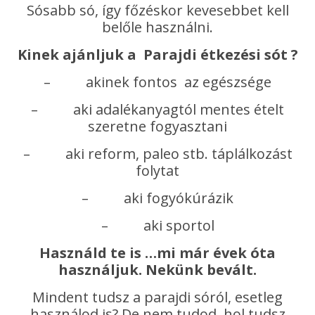
Sósabb só, így főzéskor kevesebbet kell
belőle használni.
Kinek ajánljuk a Parajdi étkezési sót ?
– akinek fontos az egészsége
– aki adalékanyagtól mentes ételt
szeretne fogyasztani
– aki reform, paleo stb. táplálkozást
folytat
– aki fogyókúrázik
– aki sportol
Használd te is …mi már évek óta
használjuk. Nekünk bevált.
Mindent tudsz a parajdi sóról, esetleg
használod is? De nem tudod, hol tudsz