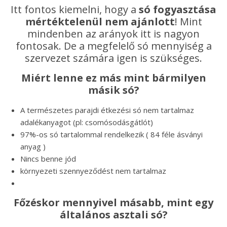
Itt fontos kiemelni, hogy a
só fogyasztása
mértéktelenül nem ajánlott
! Mint
mindenben az arányok itt is nagyon
fontosak. De a megfelelő só mennyiség a
szervezet számára igen is szükséges.
Miért lenne ez más mint bármilyen
másik só?
A természetes parajdi étkezési só nem tartalmaz
adalékanyagot (pl: csomósodásgátlót)
97%-os só tartalommal rendelkezik ( 84 féle ásványi
anyag )
Nincs benne jód
környezeti szennyeződést nem tartalmaz
Főzéskor mennyivel másabb, mint egy
általános asztali só?