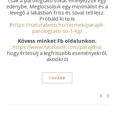
csak a párologtató sókat elhelyezzük egy
edénybe. Meglocsoljuk egy minimálist és a
levegő a lakásban friss és sóval teli lesz.
Próbáld ki te is
!
https://naturalweb.hu/termek/parajdi-
parologtato-so-1-kg/
Kövess minket Fb oldalunkon.
https://www.facebook.com/parajdiso
hogy értesülj a legfrissebb eseményekről,
akciókról
TOVÁBB