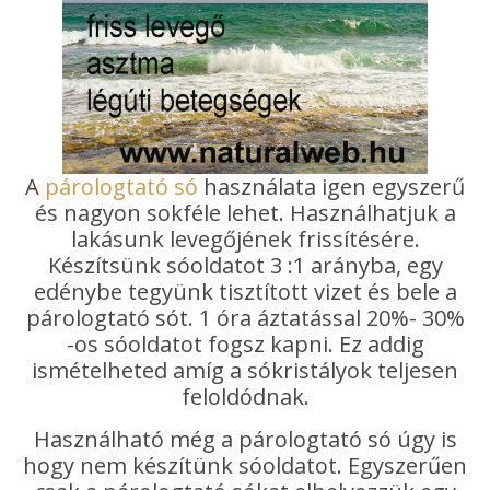
A
párologtató só
használata igen egyszerű
és nagyon sokféle lehet. Használhatjuk a
lakásunk levegőjének frissítésére.
Készítsünk sóoldatot 3 :1 arányba, egy
edénybe tegyünk tisztított vizet és bele a
párologtató sót. 1 óra áztatással 20%- 30%
-os sóoldatot fogsz kapni. Ez addig
ismételheted amíg a sókristályok teljesen
feloldódnak.
Használható még a párologtató só úgy is
hogy nem készítünk sóoldatot. Egyszerűen