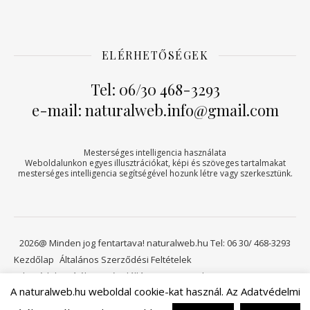
ELÉRHETŐSÉGEK
Tel: 06/30 468-3293
e-mail: naturalweb.info@gmail.com
Mesterséges intelligencia használata
Weboldalunkon egyes illusztrációkat, képi és szöveges tartalmakat
mesterséges intelligencia segítségével hozunk létre vagy szerkesztünk.
2026@ Minden jog fentartava! naturalweb.hu Tel: 06 30/ 468-3293
Kezdőlap
Általános Szerződési Feltételek
Adatvédelmi tájékoztató
Elállási jog
Kapcsolat
A naturalweb.hu weboldal cookie-kat használ. Az Adatvédelmi
Viszonteladóknak
Kosár