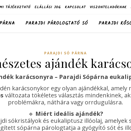
MI TÁJÉKOZTATÓ
ELÁLLÁSI JOG
KAPCSOLAT
VISZONTELADÓKNAK
 PÁRNA
PARAJDI PÁROLOGTATÓ SÓ
PARAJDI KŐS
PARAJDI SÓ PÁRNA
észetes ajándék karács
dék karácsonyra – Parajdi Sópárna eukalipt
dén karácsonykor egy olyan ajándékkal, amely 
os
változata tökéletes választás mindenkinek, ak
problémákra, náthára vagy orrdugulásra.
🔹
Miért ideális ajándék?
i sókristályok és eukaliptusz illóolaj, amelyek
ített sópárna párologtatja a gyógyító sót és ill