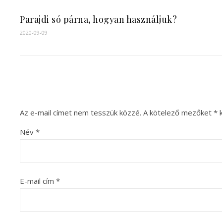
Parajdi só párna, hogyan használjuk?
2020-09-09
Az e-mail címet nem tesszük közzé.
A kötelező mezőket
*
k
Név
*
E-mail cím
*