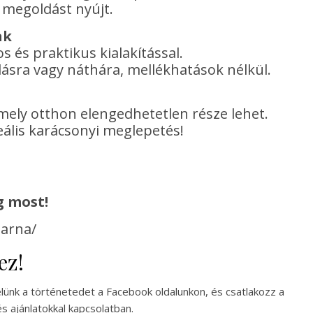
s megoldást nyújt.
ak
és praktikus kialakítással.
ásra vagy náthára, mellékhatások nélkül.
mely otthon elengedhetetlen része lehet.
ális karácsonyi meglepetés!
g most!
parna/
ez!
lünk a történetedet a Facebook oldalunkon, és csatlakozz a
s ajánlatokkal kapcsolatban.