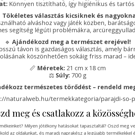
at:
Könnyen tisztítható, így higiénikus és tartó

Tökéletes választás kicsiknek és nagyokn
nálható alváshoz vagy játék közben, barátságos 
es segítség légúti problémákra, arcüreggyullad
🔹
Ajándékozd meg a természet erejével!
osszú távon is gazdaságos választás, amely bár
olásának köszönhetően sokáig friss marad – ide
📏
Méretek:
21 cm x 18 cm
⚖️
Súly:
700 g
dékozz természetes törődést – rendeld me
://naturalweb.hu/termekkategoria/parajdi-so-
zd meg és csatlakozz a közösségh
ermékeinket? Milyen jótékony hatásokat tapasztaltál? Oszd meg ve
kold az oldalunkat, és maradj naprakész a legújabb termékekkel é