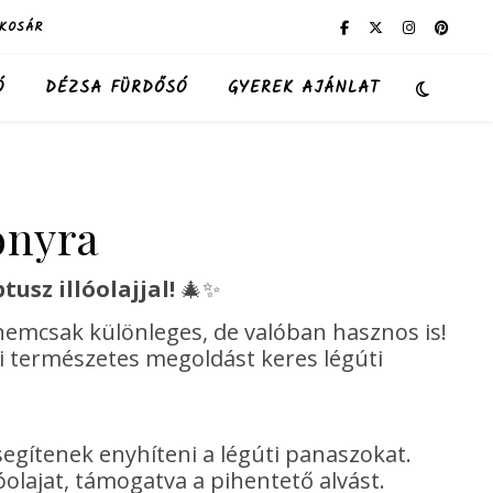
KOSÁR
Ó
DÉZSA FÜRDŐSÓ
GYEREK AJÁNLAT
onyra
usz illóolajjal!
🎄✨
nemcsak különleges, de valóban hasznos is!
i természetes megoldást keres légúti
 segítenek enyhíteni a légúti panaszokat.
óolajat, támogatva a pihentető alvást.