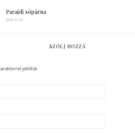
Parajdi sópárna
2020-11-23
SZÓLJ HOZZÁ
arakterrel jelöltük