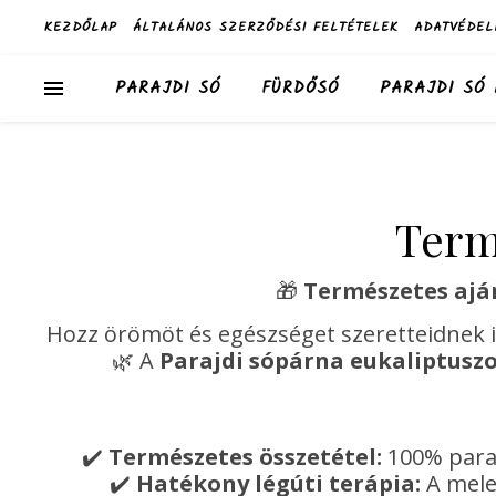
KEZDŐLAP
ÁLTALÁNOS SZERZŐDÉSI FELTÉTELEK
ADATVÉDEL
PARAJDI SÓ
FÜRDŐSÓ
PARAJDI SÓ
Term
🎁
Természetes aján
Hozz örömöt és egészséget szeretteidnek i
🌿 A
Parajdi sópárna eukaliptusz
✔️
Természetes összetétel:
100% parajd
✔️
Hatékony légúti terápia:
A meleg