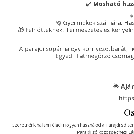
✔️
Mosható huz

🎅 Gyermekek számára: Hasz
🎁 Felnőtteknek: Természetes és kényelm
A parajdi sópárna egy környezetbarát, h
Egyedi illatmegőrző csomag
🌟
Aján
https
Os
Szeretnénk hallani rólad! Hogyan használod a Parajdi só t
Parajdi só közösséghez! Láj