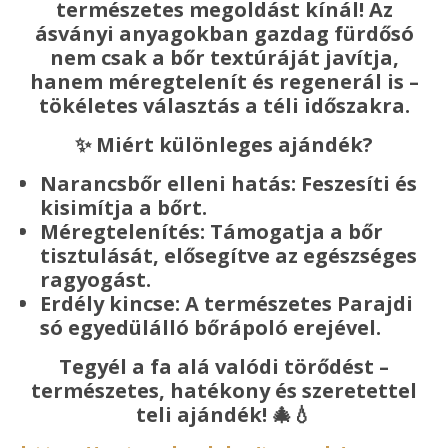
természetes megoldást kínál! Az
ásványi anyagokban gazdag fürdősó
nem csak a bőr textúráját javítja,
hanem méregtelenít és regenerál is –
tökéletes választás a téli időszakra.
✨ Miért különleges ajándék?
Narancsbőr elleni hatás: Feszesíti és
kisimítja a bőrt.
Méregtelenítés: Támogatja a bőr
tisztulását, elősegítve az egészséges
ragyogást.
Erdély kincse: A természetes Parajdi
só egyedülálló bőrápoló erejével.
Tegyél a fa alá valódi törődést –
természetes, hatékony és szeretettel
teli ajándék!
🎄💧