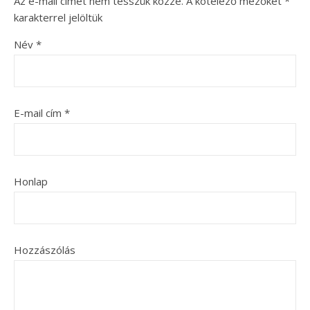
Az e-mail címet nem tesszük közzé.
A kötelező mezőket
*
karakterrel jelöltük
Név
*
E-mail cím
*
Honlap
Hozzászólás