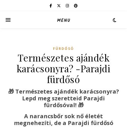
MENU
FÜRDŐSÓ
Természetes ajándék
karácsonyra? -Parajdi
fürdősó
🎁 Természetes ajándék karácsonyra?
Lepd meg szeretteid Parajdi
fürdősóval!
🎁
A narancsbőr sok nő életét
megnehezíti, de a Parajdi fürdősó