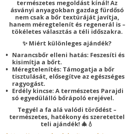
természetes megoldást kínál! Az
ásványi anyagokban gazdag fürdősó
nem csak a bőr textúráját javítja,
hanem méregtelenít és regenerál is –
tökéletes választás a téli időszakra.
✨ Miért különleges ajándék?
Narancsbőr elleni hatás: Feszesíti és
kisimítja a bőrt.
Méregtelenítés: Támogatja a bőr
tisztulását, elősegítve az egészséges
ragyogást.
Erdély kincse: A természetes Parajdi
só egyedülálló bőrápoló erejével.
Tegyél a fa alá valódi törődést –
természetes, hatékony és szeretettel
teli ajándék!
🎄💧