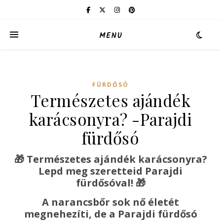
MENU
FÜRDŐSÓ
Természetes ajándék
karácsonyra? -Parajdi
fürdősó
🎁 Természetes ajándék karácsonyra?
Lepd meg szeretteid Parajdi
fürdősóval!
🎁
A narancsbőr sok nő életét
megnehezíti, de a Parajdi fürdősó