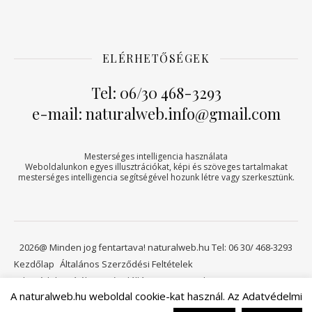
ELÉRHETŐSÉGEK
Tel: 06/30 468-3293
e-mail: naturalweb.info@gmail.com
Mesterséges intelligencia használata
Weboldalunkon egyes illusztrációkat, képi és szöveges tartalmakat
mesterséges intelligencia segítségével hozunk létre vagy szerkesztünk.
2026@ Minden jog fentartava! naturalweb.hu Tel: 06 30/ 468-3293
Kezdőlap
Általános Szerződési Feltételek
Adatvédelmi tájékoztató
Elállási jog
Kapcsolat
A naturalweb.hu weboldal cookie-kat használ. Az Adatvédelmi
Viszonteladóknak
Kosár