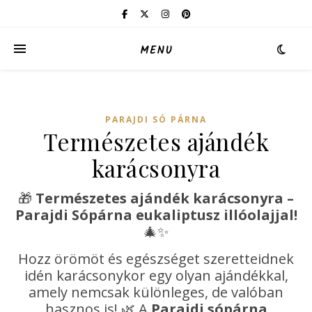
MENU
PARAJDI SÓ PÁRNA
Természetes ajándék
karácsonyra
🎁
Természetes ajándék karácsonyra –
Parajdi Sópárna eukaliptusz illóolajjal!
🎄✨
Hozz örömöt és egészséget szeretteidnek
idén karácsonykor egy olyan ajándékkal,
amely nemcsak különleges, de valóban
hasznos is! 🌿 A
Parajdi sópárna