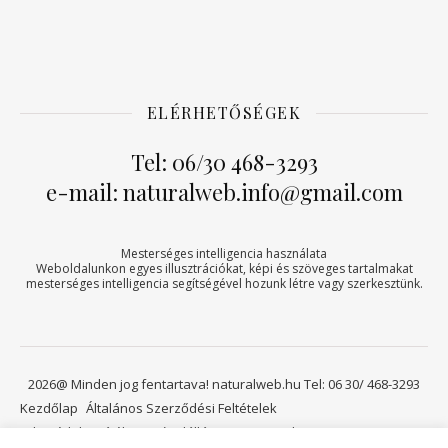
ELÉRHETŐSÉGEK
Tel: 06/30 468-3293
e-mail: naturalweb.info@gmail.com
Mesterséges intelligencia használata
Weboldalunkon egyes illusztrációkat, képi és szöveges tartalmakat
mesterséges intelligencia segítségével hozunk létre vagy szerkesztünk.
2026@ Minden jog fentartava! naturalweb.hu Tel: 06 30/ 468-3293
Kezdőlap
Általános Szerződési Feltételek
Adatvédelmi tájékoztató
Elállási jog
Kapcsolat