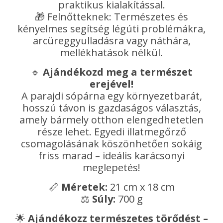
praktikus kialakítással.
🎁 Felnőtteknek: Természetes és
kényelmes segítség légúti problémákra,
arcüreggyulladásra vagy náthára,
mellékhatások nélkül.
🔹
Ajándékozd meg a természet
erejével!
A parajdi sópárna egy környezetbarát,
hosszú távon is gazdaságos választás,
amely bármely otthon elengedhetetlen
része lehet. Egyedi illatmegőrző
csomagolásának köszönhetően sokáig
friss marad – ideális karácsonyi
meglepetés!
📏
Méretek:
21 cm x 18 cm
⚖️
Súly:
700 g
🌟
Ajándékozz természetes törődést –