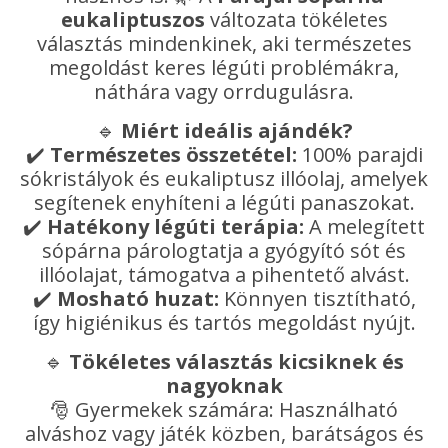
eukaliptuszos
változata tökéletes
választás mindenkinek, aki természetes
megoldást keres légúti problémákra,
náthára vagy orrdugulásra.
🔹
Miért ideális ajándék?
✔️
Természetes összetétel:
100% parajdi
sókristályok és eukaliptusz illóolaj, amelyek
segítenek enyhíteni a légúti panaszokat.
✔️
Hatékony légúti terápia:
A melegített
sópárna párologtatja a gyógyító sót és
illóolajat, támogatva a pihentető alvást.
✔️
Mosható huzat:
Könnyen tisztítható,
így higiénikus és tartós megoldást nyújt.
🔹
Tökéletes választás kicsiknek és
nagyoknak
🎅 Gyermekek számára: Használható
alváshoz vagy játék közben, barátságos és