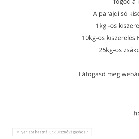
fogod a k
A parajdi só ki
1kg -os kiszer
10kg-os kiszerelés
25kg-os zsáko
Látogasd meg webáru
h
Milyen sót használjunk Disznóvágáshoz ?