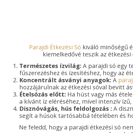
Parajdi Étkezési Só
kiváló minőségű és
kiemelkedővé teszik az étkezési
Természetes ízvilág:
A parajdi só egy t
fűszerezéshez és ízesítéshez, hogy az ét
Koncentrált ásványi anyagok:
A
paraj
hozzájárulnak az étkezési sóval bevitt á
Ételsózás előtt:
Ha húst vagy más ételek
a kívánt íz eléréséhez, mivel intenzív íz
Disznóvágás, hús feldolgozás :
A diszn
segít a húsok tartósabbá tételében és h
Ne feledd, hogy a parajdi étkezési só ne