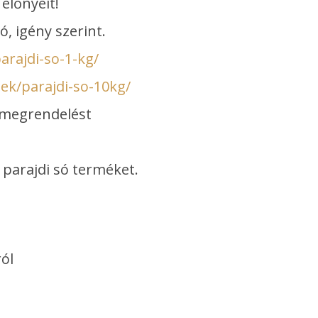
 előnyeit!
, igény szerint.
arajdi-so-1-kg/
ek/parajdi-so-10kg/
a megrendelést
parajdi só terméket.
ól