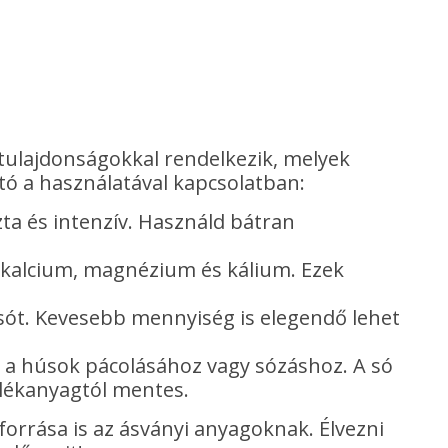
 tulajdonságokkal rendelkezik, melyek
tó a használatával kapcsolatban:
zta és intenzív. Használd bátran
kalcium, magnézium és kálium. Ezek
 sót. Kevesebb mennyiség is elegendő lehet
 a húsok pácolásához vagy sózáshoz. A só
alékanyagtól mentes.
forrása is az ásványi anyagoknak. Élvezni