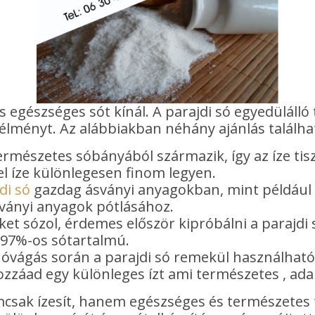
 egészséges sót kínál. A parajdi só egyedülálló
 élményt. Az alábbiakban néhány ajánlás találha
ermészetes sóbányából származik, így az íze tis
el íze különlegesen finom legyen.
di só
gazdag ásványi anyagokban, mint például 
sványi anyagok pótlásához.
et sózol, érdemes először kipróbálni a parajdi
ű, 97%-os sótartalmú.
óvágás során a parajdi só remekül használható
ozzáad egy különleges ízt ami természetes , ad
mcsak ízesít, hanem egészséges és természetes 