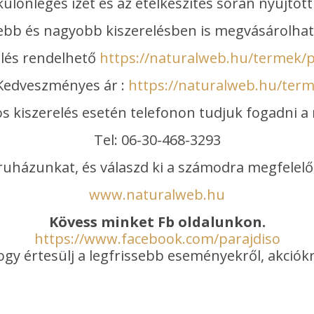
ülönleges ízét és az ételkészítés során nyújtott
sebb és nagyobb kiszerelésben is megvásárolható
elés rendelhető
https://naturalweb.hu/termek/p
 Kedveszményes ár :
https://naturalweb.hu/term
s kiszerelés esetén telefonon tudjuk fogadni 
Tel: 06-30-468-3293
házunkat, és válaszd ki a számodra megfelelő 
www.naturalweb.hu
Kövess minket Fb oldalunkon.
https://www.facebook.com/parajdiso
ogy értesülj a legfrissebb eseményekről, akciókr