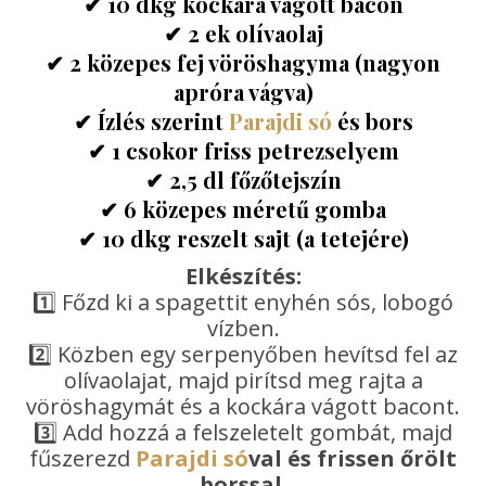
✔ 10 dkg kockára vágott bacon
✔ 2 ek olívaolaj
✔ 2 közepes fej vöröshagyma (nagyon
apróra vágva)
✔ Ízlés szerint
Parajdi só
és bors
✔ 1 csokor friss petrezselyem
✔ 2,5 dl főzőtejszín
✔ 6 közepes méretű gomba
✔ 10 dkg reszelt sajt (a tetejére)
Elkészítés:
1️⃣ Főzd ki a spagettit enyhén sós, lobogó
vízben.
2️⃣ Közben egy serpenyőben hevítsd fel az
olívaolajat, majd pirítsd meg rajta a
vöröshagymát és a kockára vágott bacont.
3️⃣ Add hozzá a felszeletelt gombát, majd
fűszerezd
Parajdi só
val és frissen őrölt
borssal
.