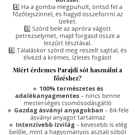
4️⃣ Ha a gomba megpuhult, öntsd fel a
főzőtejszínnel, és hagyd összeforrni az
ízeket.
5️⃣ Szórd bele az apróra vágott
petrezselymet, majd forgasd össze a
leszűrt tésztával.
6️⃣ Tálaláskor szórd meg reszelt sajttal, és
élvezd a krémes, ízletes fogást!
Miért érdemes Parajdi sót használni a
főzéshez?
🔹
100% természetes és
adalékanyagmentes
– nincs benne
mesterséges csomósodásgátló
🔹
Gazdag ásványi anyagokban
– 84-féle
ásványi anyagot tartalmaz
🔹
Intenzívebb ízvilág
– kevesebb is elég
belőle, mint a hagyományos asztali sóból