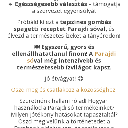
🔹
Egészségesebb választás
– támogatja
a szervezet egyensúlyát
Próbáld ki ezt a
tejszínes gombás
spagetti receptet Parajdi sóval
, és
élvezd a természetes ízeket a tányérodon!
🍽
Egyszerű, gyors és
ellenállhatatlanul finom!
A
Parajdi
só
val még intenzívebb és
természetesebb ízvilágot kapsz.
Jó étvágyat! 😊
Oszd meg és csatlakozz a közösséghez!
Szeretnénk hallani rólad! Hogyan
használod a Parajdi só termékeinket?
Milyen jótékony hatásokat tapasztaltál?
Oszd meg velünk a történetedet a