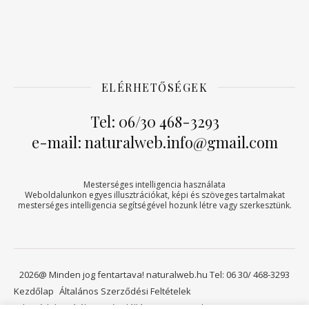
ELÉRHETŐSÉGEK
Tel: 06/30 468-3293
e-mail: naturalweb.info@gmail.com
Mesterséges intelligencia használata
Weboldalunkon egyes illusztrációkat, képi és szöveges tartalmakat
mesterséges intelligencia segítségével hozunk létre vagy szerkesztünk.
2026@ Minden jog fentartava! naturalweb.hu Tel: 06 30/ 468-3293
Kezdőlap
Általános Szerződési Feltételek
Adatvédelmi tájékoztató
Elállási jog
Kapcsolat