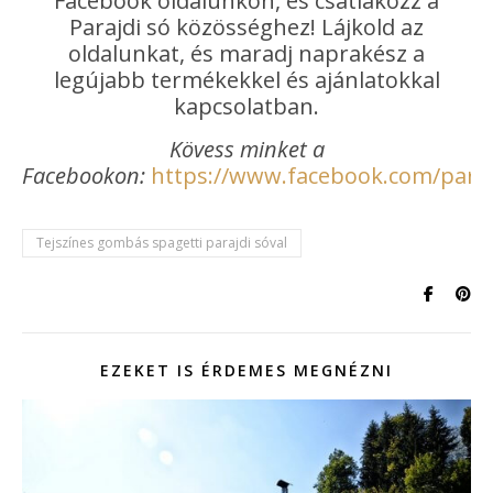
Facebook oldalunkon, és csatlakozz a
Parajdi só közösséghez! Lájkold az
oldalunkat, és maradj naprakész a
legújabb termékekkel és ajánlatokkal
kapcsolatban.
Kövess minket a
Facebookon:
https://www.facebook.com/paraj
Tejszínes gombás spagetti parajdi sóval
EZEKET IS ÉRDEMES MEGNÉZNI