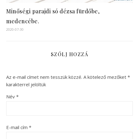
Minőségi parajdi só dézsa fürdőbe,
medencébe.
2020-07-30
SZÓLJ HOZZÁ
Az e-mail címet nem tesszük közzé.
A kötelező mezőket
*
karakterrel jelöltük
Név
*
E-mail cím
*