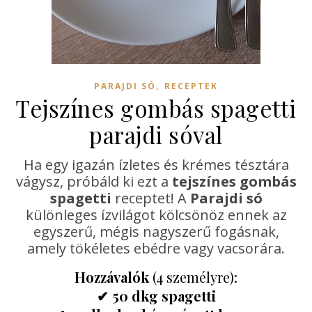
,
PARAJDI SÓ
RECEPTEK
Tejszínes gombás spagetti
parajdi sóval
Ha egy igazán ízletes és krémes tésztára
vágysz, próbáld ki ezt a
tejszínes gombás
spagetti
receptet! A
Parajdi só
különleges ízvilágot kölcsönöz ennek az
egyszerű, mégis nagyszerű fogásnak,
amely tökéletes ebédre vagy vacsorára.
Hozzávalók
(4 személyre):
✔ 50 dkg spagetti