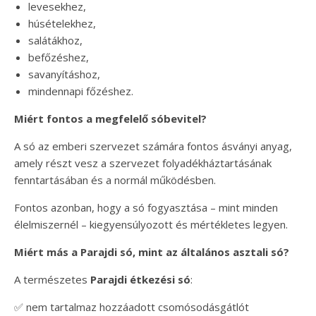
levesekhez,
húsételekhez,
salátákhoz,
befőzéshez,
savanyításhoz,
mindennapi főzéshez.
Miért fontos a megfelelő sóbevitel?
A só az emberi szervezet számára fontos ásványi anyag,
amely részt vesz a szervezet folyadékháztartásának
fenntartásában és a normál működésben.
Fontos azonban, hogy a só fogyasztása – mint minden
élelmiszernél – kiegyensúlyozott és mértékletes legyen.
Miért más a Parajdi só, mint az általános asztali só?
A természetes
Parajdi étkezési só
:
✅ nem tartalmaz hozzáadott csomósodásgátlót