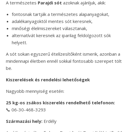
A természetes
Parajdi sót
azoknak ajánljuk, akik:
fontosnak tartják a természetes alapanyagokat,
adalékanyagoktól mentes sót keresnek,
minőségi élelmiszereket választanak,
alternatívát keresnek az iparilag feldolgozott sók
helyett.
A sót sokan egyszerű ételízesítőként ismerik, azonban a
mindennapi életben ennél sokkal fontosabb szerepet tölt
be.
Kiszerelések és rendelési lehetőségek
Nagyobb mennyiség esetén:
25 kg-os zsákos kiszerelés rendelhető telefonon:
📞 06-30-468-3293
Származási hely:
Erdély