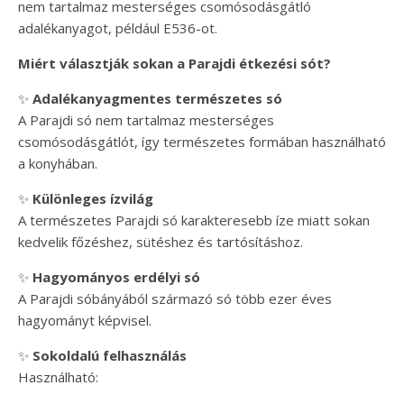
nem tartalmaz mesterséges csomósodásgátló
adalékanyagot, például E536-ot.
Miért választják sokan a Parajdi étkezési sót?
✨
Adalékanyagmentes természetes só
A Parajdi só nem tartalmaz mesterséges
csomósodásgátlót, így természetes formában használható
a konyhában.
✨
Különleges ízvilág
A természetes Parajdi só karakteresebb íze miatt sokan
kedvelik főzéshez, sütéshez és tartósításhoz.
✨
Hagyományos erdélyi só
A Parajdi sóbányából származó só több ezer éves
hagyományt képvisel.
✨
Sokoldalú felhasználás
Használható: