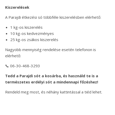
Kiszerelések
A Parajdi étkezési só többféle kiszerelésben elérhető:
1 kg-os kiszerelés
10 kg-os kedvezményes
25 kg-os zsákos kiszerelés
Nagyobb mennyiség rendelése esetén telefonon is
elérhető:
📞 06-30-468-3293
Tedd a Parajdi sót a kosárba, és használd te is a
természetes erdélyi sót a mindennapi főzéshez!
Rendeld meg most, és néhány kattintással a tiéd lehet.