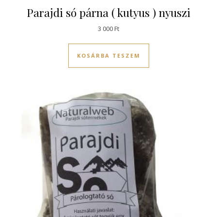
Parajdi só párna ( kutyus ) nyuszi
3 000
Ft
KOSÁRBA TESZEM