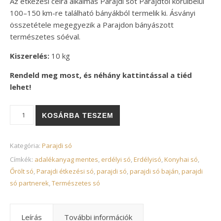
Az étkezési célra alkalmas Parajdi sót Parajdtól körülbelül
100–150 km-re található bányákból termelik ki. Ásványi
összetétele megegyezik a Parajdon bányászott
természetes sóéval.
Kiszerelés:
10 kg
Rendeld meg most, és néhány kattintással a tiéd
lehet!
Parajdi só 10kg mennyiség
Alternative:
KOSÁRBA TESZEM
Kategória:
Parajdi só
Címkék:
adalékanyag mentes
,
erdélyi só
,
Erdélyisó
,
Konyhai só
,
Őrölt só
,
Parajdi étkezési só
,
parajdi só
,
parajdi só baján
,
parajdi
só partnerek
,
Természetes só
Leírás
További információk