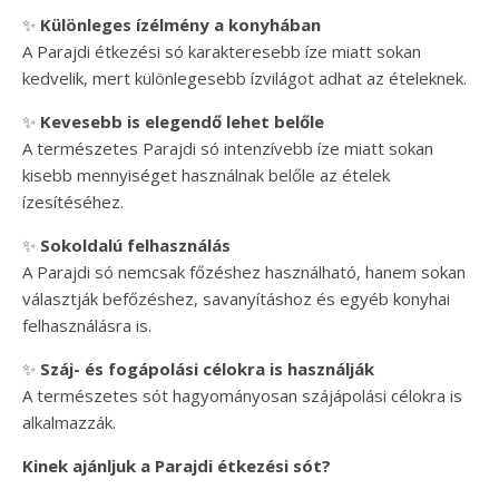
✨
Különleges ízélmény a konyhában
A Parajdi étkezési só karakteresebb íze miatt sokan
kedvelik, mert különlegesebb ízvilágot adhat az ételeknek.
✨
Kevesebb is elegendő lehet belőle
A természetes Parajdi só intenzívebb íze miatt sokan
kisebb mennyiséget használnak belőle az ételek
ízesítéséhez.
✨
Sokoldalú felhasználás
A Parajdi só nemcsak főzéshez használható, hanem sokan
választják befőzéshez, savanyításhoz és egyéb konyhai
felhasználásra is.
✨
Száj- és fogápolási célokra is használják
A természetes sót hagyományosan szájápolási célokra is
alkalmazzák.
Kinek ajánljuk a Parajdi étkezési sót?