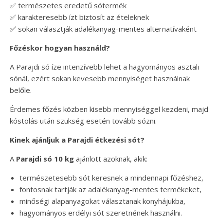
✅ természetes eredetű sótermék
✅ karakteresebb ízt biztosít az ételeknek
✅ sokan választják adalékanyag-mentes alternatívaként
Főzéskor hogyan használd?
A Parajdi só íze intenzívebb lehet a hagyományos asztali
sónál, ezért sokan kevesebb mennyiséget használnak
belőle.
Érdemes főzés közben kisebb mennyiséggel kezdeni, majd
kóstolás után szükség esetén tovább sózni.
Kinek ajánljuk a Parajdi étkezési sót?
A
Parajdi só 10 kg
ajánlott azoknak, akik:
természetesebb sót keresnek a mindennapi főzéshez,
fontosnak tartják az adalékanyag-mentes termékeket,
minőségi alapanyagokat választanak konyhájukba,
hagyományos erdélyi sót szeretnének használni.