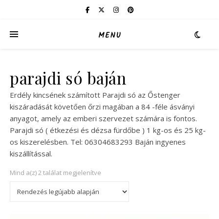
MENU
parajdi só baján
Erdély kincsének számított Parajdi só az Őstenger
kiszáradását követően őrzi magában a 84 -féle ásványi
anyagot, amely az emberi szervezet számára is fontos.
Parajdi só ( étkezési és dézsa fürdőbe ) 1 kg-os és 25 kg-
os kiszerelésben. Tel: 06304683293 Baján ingyenes
kiszállítással.
Sorted by latest
Mind a(z) 2 találat megjelenítve