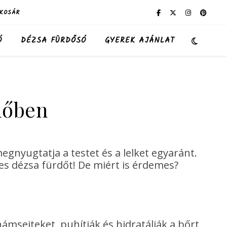
KOSÁR
Ó
DÉZSA FÜRDŐSÓ
GYEREK AJÁNLAT
rdőben
egnyugtatja a testet és a lelket egyaránt.
es dézsa fürdőt! De miért is érdemes?
ámsejteket, puhítják és hidratálják a bőrt,