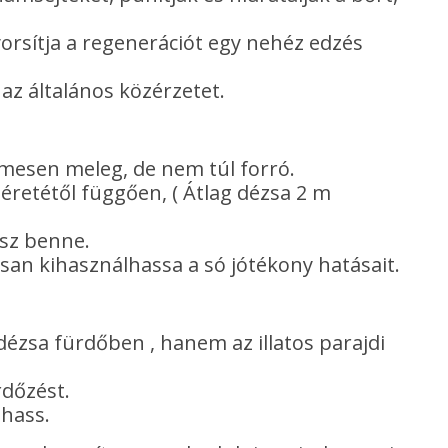
gyorsítja a regenerációt egy nehéz edzés
 az általános közérzetet.
emesen meleg, de nem túl forró.
éretétől függően, ( Átlag dézsa 2 m
lsz benne.
san kihasználhassa a só jótékony hatásait.
ézsa fürdőben , hanem az illatos parajdi
rdőzést.
lhass.