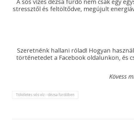
A sós vizes dézsa fürdő nem csak egy eg
stressztől és feltöltődve, megújult energiáv
Szeretnénk hallani rólad! Hogyan használ
történetedet a Facebook oldalunkon, és cs
Kövess m
Tökéletes sós víz - dézsa fürdőben