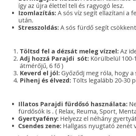
így az újra élettel teli és ragyogó lesz.
Izomlazítás:
A sós víz segít ellazítani a
után.
Stresszoldás:
A sós fürdő segít csökkente
Töltsd fel a dézsát meleg vízzel:
Az id
Adj hozzá Parajdi sót:
Körülbelül 100-
átmérőjű, 6 fő )
Keverd el jól:
Győződj meg róla, hogy a s
Pihenj és élvezd:
Tölts legalább 20-30 p
Illatos Parajdi fürdősó használata:
Ne
fürdősók is . ( Relax, Reuma, Sport, Ment
Gyertyafény:
Helyezz el néhány gyertyát
Csendes zene:
Hallgass nyugtató zenét v