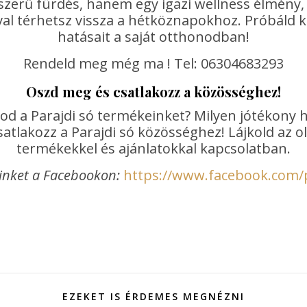
yszerű fürdés, hanem egy igazi wellness élmény
al térhetsz vissza a hétköznapokhoz. Próbáld ki 
hatásait a saját otthonodban!
Rendeld meg még ma ! Tel: 06304683293
Oszd meg és csatlakozz a közösséghez!
od a Parajdi só termékeinket? Milyen jótékony 
atlakozz a Parajdi só közösséghez! Lájkold az 
termékekkel és ajánlatokkal kapcsolatban.
inket a Facebookon:
https://www.facebook.com/
EZEKET IS ÉRDEMES MEGNÉZNI