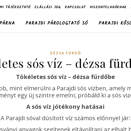
MI TÁJÉKOZTATÓ
ELÁLLÁSI JOG
KAPCSOLAT
VISZONTELADÓKNAK
 PÁRNA
PARAJDI PÁROLOGTATÓ SÓ
PARAJDI KŐS
DÉZSA FÜRDŐ
etes sós víz – dézsa fü
Tökéletes sós víz – dézsa fürdőbe
bb, mint elmerülni a Parajdi sós vízben, amely m
ényt egy új szintre emelni, próbáld ki a sós viz
A sós víz jótékony hatásai
A Parajdi sóval dúsított víz számos előnnyel jár:
ványi anyagok segítenek eltávolítani az elhalt h