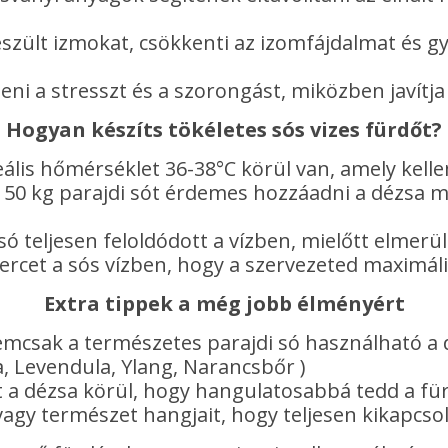
 feszült izmokat, csökkenti az izomfájdalmat és 
ni a stresszt és a szorongást, miközben javítja
Hogyan készíts tökéletes sós vizes fürdőt?
eális hőmérséklet 36-38°C körül van, amely kell
150 kg parajdi sót érdemes hozzáadni a dézsa m
ó teljesen feloldódott a vízben, mielőtt elmerü
ercet a sós vízben, hogy a szervezeted maximáli
Extra tippek a még jobb élményért
mcsak a természetes parajdi só használható a d
a, Levendula, Ylang, Narancsbőr )
 a dézsa körül, hogy hangulatosabbá tedd a fü
agy természet hangjait, hogy teljesen kikapcso