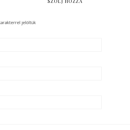
SZÓLJ HOZZÁ
arakterrel jelöltük