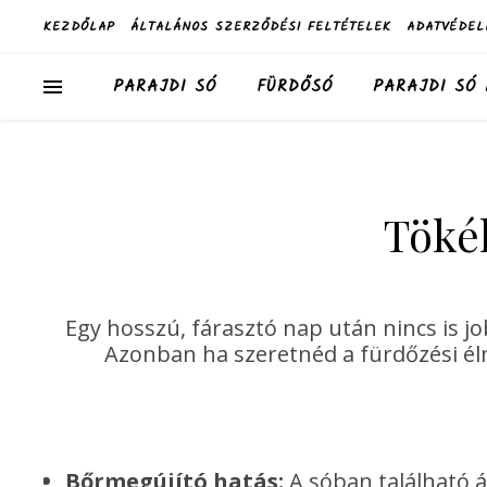
KEZDŐLAP
ÁLTALÁNOS SZERZŐDÉSI FELTÉTELEK
ADATVÉDEL
PARAJDI SÓ
FÜRDŐSÓ
PARAJDI SÓ
Tökél
Egy hosszú, fárasztó nap után nincs is jo
Azonban ha szeretnéd a fürdőzési élm
Bőrmegújító hatás:
A sóban található ás