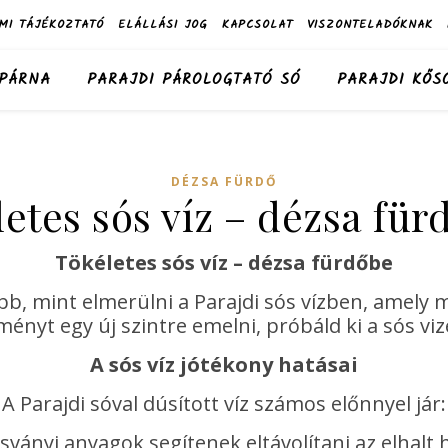
MI TÁJÉKOZTATÓ
ELÁLLÁSI JOG
KAPCSOLAT
VISZONTELADÓKNAK
 PÁRNA
PARAJDI PÁROLOGTATÓ SÓ
PARAJDI KŐS
DÉZSA FÜRDŐ
etes sós víz – dézsa fü
Tökéletes sós víz – dézsa fürdőbe
bb, mint elmerülni a Parajdi sós vízben, amely m
ényt egy új szintre emelni, próbáld ki a sós viz
A sós víz jótékony hatásai
A Parajdi sóval dúsított víz számos előnnyel jár:
ványi anyagok segítenek eltávolítani az elhalt h