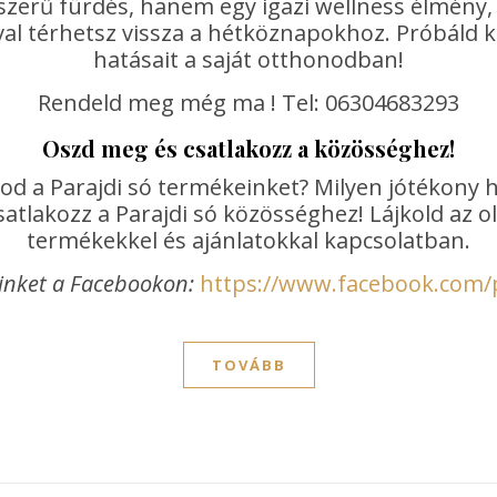
yszerű fürdés, hanem egy igazi wellness élmény
al térhetsz vissza a hétköznapokhoz. Próbáld ki 
hatásait a saját otthonodban!
Rendeld meg még ma ! Tel: 06304683293
Oszd meg és csatlakozz a közösséghez!
od a Parajdi só termékeinket? Milyen jótékony 
atlakozz a Parajdi só közösséghez! Lájkold az 
termékekkel és ajánlatokkal kapcsolatban.
inket a Facebookon:
https://www.facebook.com/
TOVÁBB