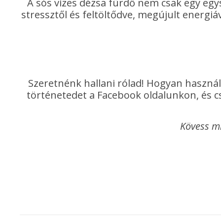
A sós vizes dézsa fürdő nem csak egy eg
stressztől és feltöltődve, megújult energiáv
Szeretnénk hallani rólad! Hogyan használ
történetedet a Facebook oldalunkon, és cs
Kövess m