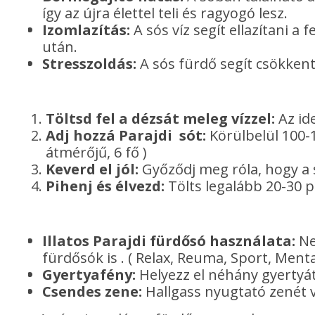
így az újra élettel teli és ragyogó lesz.
Izomlazítás:
A sós víz segít ellazítani a
után.
Stresszoldás:
A sós fürdő segít csökkente
Töltsd fel a dézsát meleg vízzel:
Az id
Adj hozzá Parajdi sót:
Körülbelül 100-
átmérőjű, 6 fő )
Keverd el jól:
Győződj meg róla, hogy a s
Pihenj és élvezd:
Tölts legalább 20-30 p
Illatos Parajdi fürdősó használata:
Ne
fürdősók is . ( Relax, Reuma, Sport, Ment
Gyertyafény:
Helyezz el néhány gyertyát
Csendes zene:
Hallgass nyugtató zenét v