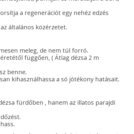
gyorsítja a regenerációt egy nehéz edzés
 az általános közérzetet.
emesen meleg, de nem túl forró.
éretétől függően, ( Átlag dézsa 2 m
lsz benne.
san kihasználhassa a só jótékony hatásait.
ézsa fürdőben , hanem az illatos parajdi
rdőzést.
lhass.