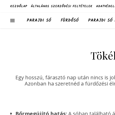
KEZDŐLAP
ÁLTALÁNOS SZERZŐDÉSI FELTÉTELEK
ADATVÉDEL
PARAJDI SÓ
FÜRDŐSÓ
PARAJDI SÓ
Tökél
Egy hosszú, fárasztó nap után nincs is jo
Azonban ha szeretnéd a fürdőzési élm
Bőrmegújító hatás:
A sóban található ás