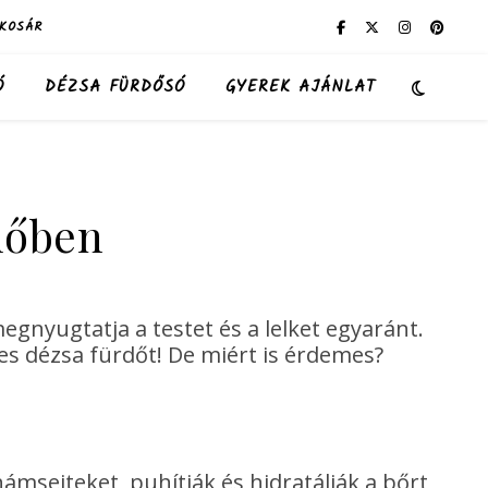
KOSÁR
Ó
DÉZSA FÜRDŐSÓ
GYEREK AJÁNLAT
rdőben
egnyugtatja a testet és a lelket egyaránt.
es dézsa fürdőt! De miért is érdemes?
ámsejteket, puhítják és hidratálják a bőrt,