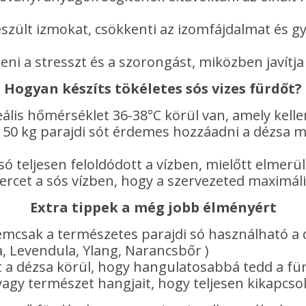
 feszült izmokat, csökkenti az izomfájdalmat és 
ni a stresszt és a szorongást, miközben javítja
Hogyan készíts tökéletes sós vizes fürdőt?
eális hőmérséklet 36-38°C körül van, amely kell
150 kg parajdi sót érdemes hozzáadni a dézsa m
ó teljesen feloldódott a vízben, mielőtt elmerü
ercet a sós vízben, hogy a szervezeted maximáli
Extra tippek a még jobb élményért
mcsak a természetes parajdi só használható a d
a, Levendula, Ylang, Narancsbőr )
 a dézsa körül, hogy hangulatosabbá tedd a fü
agy természet hangjait, hogy teljesen kikapcso