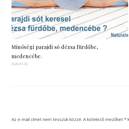
Minőségi parajdi só dézsa fürdőbe,
medencébe.
2020-07-30
Az e-mail címet nem tesszük közzé.
A kötelező mezőket
*
k