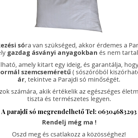
ezési só
ra van szükséged, akkor érdemes a Par
ely
gazdag ásványi anyagokban
és nem tarta
álható, amely kitart egy ideig, és garantálja, h
normál szemcseméretű
( sószóróból kiszórhat
ár
, tekintve a Parajdi só minőségét.
zok számára, akik értékelik az egészséges életm
tiszta és természetes legyen.
A parajdi só megrendelhető Tel: 06304683293
Rendelj még ma !
Oszd meg és csatlakozz a közösséghez!