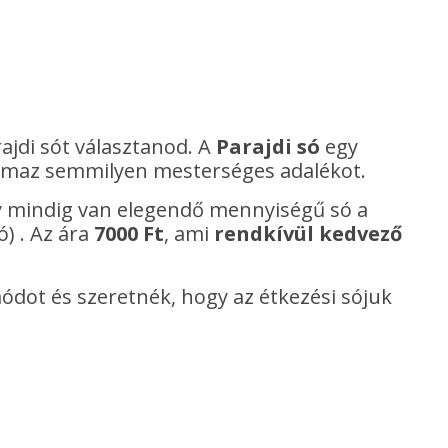
ajdi sót választanod. A
Parajdi só
egy
lmaz semmilyen mesterséges adalékot.
ogy mindig van elegendő mennyiségű só a
ó) . Az ára
7000 Ft
, ami
rendkívül kedvező
ódot és szeretnék, hogy az étkezési sójuk