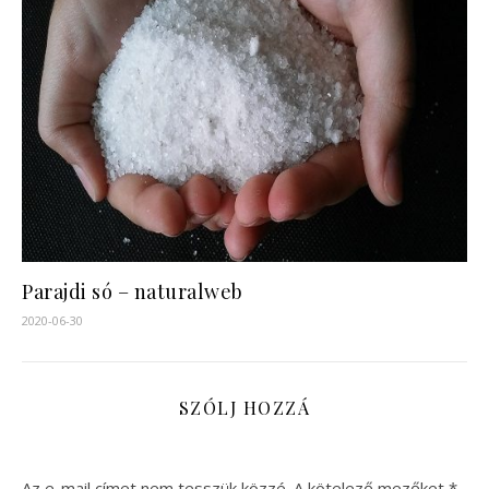
Parajdi só – naturalweb
2020-06-30
SZÓLJ HOZZÁ
Az e-mail címet nem tesszük közzé.
A kötelező mezőket
*