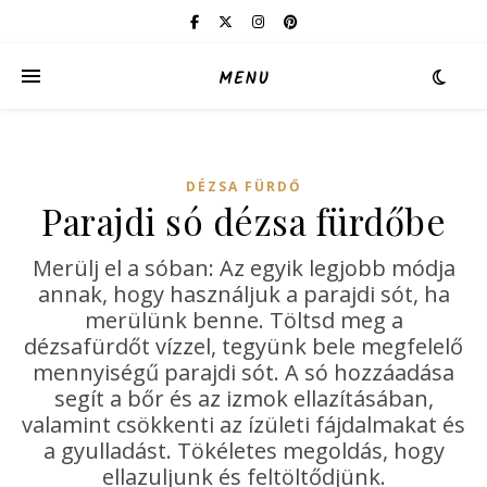
MENU
DÉZSA FÜRDŐ
Parajdi só dézsa fürdőbe
Merülj el a sóban: Az egyik legjobb módja
annak, hogy használjuk a parajdi sót, ha
merülünk benne. Töltsd meg a
dézsafürdőt vízzel, tegyünk bele megfelelő
mennyiségű parajdi sót. A só hozzáadása
segít a bőr és az izmok ellazításában,
valamint csökkenti az ízületi fájdalmakat és
a gyulladást. Tökéletes megoldás, hogy
ellazuljunk és feltöltődjünk.