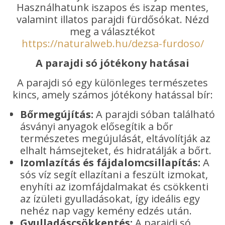
Használhatunk iszapos és iszap mentes,
valamint illatos parajdi fürdősókat. Nézd
meg a választékot
https://naturalweb.hu/dezsa-furdoso/
A parajdi só jótékony hatásai
A parajdi só egy különleges természetes
kincs, amely számos jótékony hatással bír:
Bőrmegújítás:
A parajdi sóban található
ásványi anyagok elősegítik a bőr
természetes megújulását, eltávolítják az
elhalt hámsejteket, és hidratálják a bőrt.
Izomlazítás és fájdalomcsillapítás:
A
sós víz segít ellazítani a feszült izmokat,
enyhíti az izomfájdalmakat és csökkenti
az ízületi gyulladásokat, így ideális egy
nehéz nap vagy kemény edzés után.
Gyulladáscsökkentés:
A parajdi só