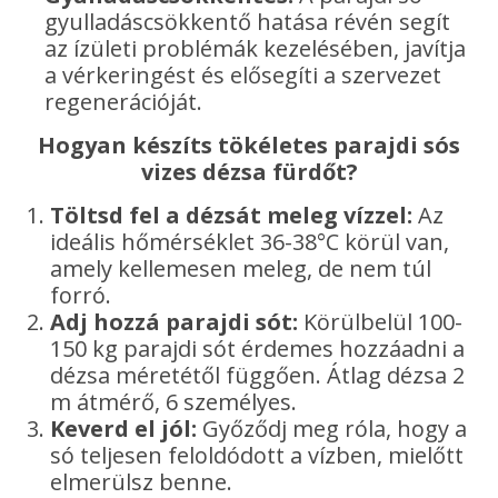
gyulladáscsökkentő hatása révén segít
az ízületi problémák kezelésében, javítja
a vérkeringést és elősegíti a szervezet
regenerációját.
Hogyan készíts tökéletes parajdi sós
vizes dézsa fürdőt?
Töltsd fel a dézsát meleg vízzel:
Az
ideális hőmérséklet 36-38°C körül van,
amely kellemesen meleg, de nem túl
forró.
Adj hozzá parajdi sót:
Körülbelül 100-
150 kg parajdi sót érdemes hozzáadni a
dézsa méretétől függően. Átlag dézsa 2
m átmérő, 6 személyes.
Keverd el jól:
Győződj meg róla, hogy a
só teljesen feloldódott a vízben, mielőtt
elmerülsz benne.