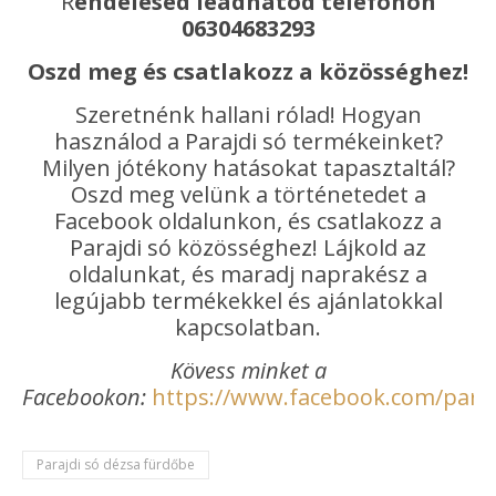
R
endelésed leadhatod telefonon
06304683293
Oszd meg és csatlakozz a közösséghez!
Szeretnénk hallani rólad! Hogyan
használod a Parajdi só termékeinket?
Milyen jótékony hatásokat tapasztaltál?
Oszd meg velünk a történetedet a
Facebook oldalunkon, és csatlakozz a
Parajdi só közösséghez! Lájkold az
oldalunkat, és maradj naprakész a
legújabb termékekkel és ajánlatokkal
kapcsolatban.
Kövess minket a
Facebookon:
https://www.facebook.com/paraj
Parajdi só dézsa fürdőbe