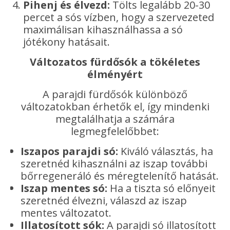
Pihenj és élvezd:
Tölts legalább 20-30
percet a sós vízben, hogy a szervezeted
maximálisan kihasználhassa a só
jótékony hatásait.
Változatos fürdősók a tökéletes
élményért
A parajdi fürdősók különböző
változatokban érhetők el, így mindenki
megtalálhatja a számára
legmegfelelőbbet:
Iszapos parajdi só:
Kiváló választás, ha
szeretnéd kihasználni az iszap további
bőrregeneráló és méregtelenítő hatását.
Iszap mentes só:
Ha a tiszta só előnyeit
szeretnéd élvezni, válaszd az iszap
mentes változatot.
Illatosított sók:
A parajdi só illatosított