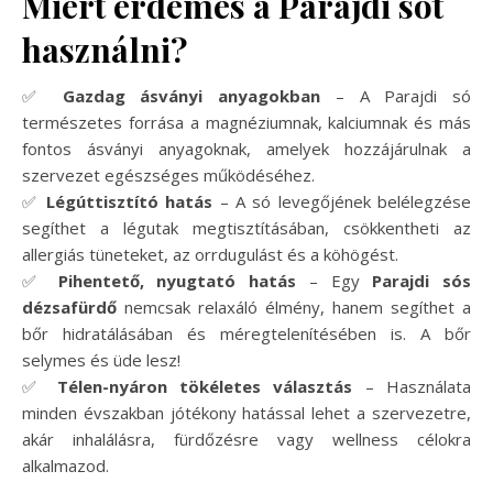
Miért érdemes a Parajdi sót
használni?
✅
Gazdag ásványi anyagokban
– A Parajdi só
természetes forrása a magnéziumnak, kalciumnak és más
fontos ásványi anyagoknak, amelyek hozzájárulnak a
szervezet egészséges működéséhez.
✅
Légúttisztító hatás
– A só levegőjének belélegzése
segíthet a légutak megtisztításában, csökkentheti az
allergiás tüneteket, az orrdugulást és a köhögést.
✅
Pihentető, nyugtató hatás
– Egy
Parajdi sós
dézsafürdő
nemcsak relaxáló élmény, hanem segíthet a
bőr hidratálásában és méregtelenítésében is. A bőr
selymes és üde lesz!
✅
Télen-nyáron tökéletes választás
– Használata
minden évszakban jótékony hatással lehet a szervezetre,
akár inhalálásra, fürdőzésre vagy wellness célokra
alkalmazod.