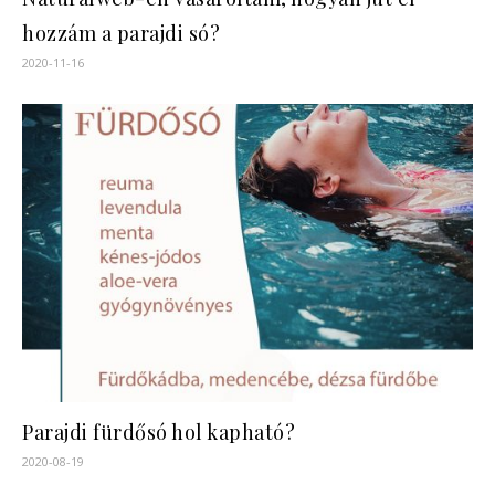
hozzám a parajdi só?
2020-11-16
Parajdi fürdősó hol kapható?
2020-08-19