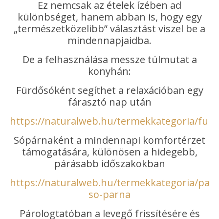
Ez nemcsak az ételek ízében ad
különbséget, hanem abban is, hogy egy
„természetközelibb” választást viszel be a
mindennapjaidba.
De a felhasználása messze túlmutat a
konyhán:
Fürdősóként segíthet a relaxációban egy
fárasztó nap után
https://naturalweb.hu/termekkategoria/fur
Sópárnaként a mindennapi komfortérzet
támogatására, különösen a hidegebb,
párásabb időszakokban
https://naturalweb.hu/termekkategoria/para
so-parna
Párologtatóban a levegő frissítésére és