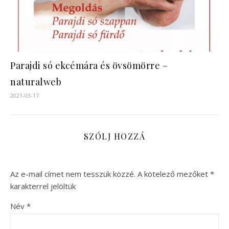
Parajdi só ekcémára és övsömörre –
naturalweb
2021-03-17
SZÓLJ HOZZÁ
Az e-mail címet nem tesszük közzé.
A kötelező mezőket
*
karakterrel jelöltük
Név
*