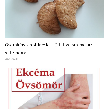
Gyömbéres holdacska – Illatos, omlós házi
sütemény
2020-06-18