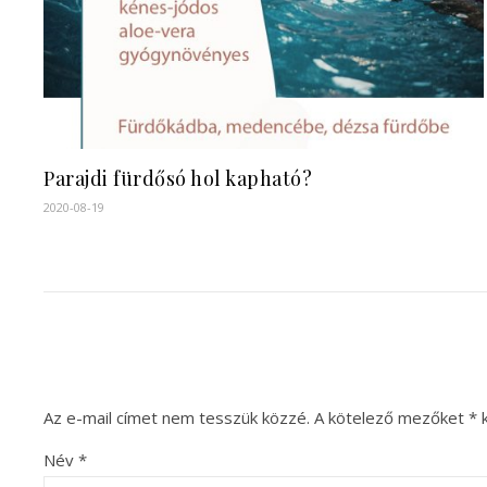
Parajdi fürdősó hol kapható?
2020-08-19
Az e-mail címet nem tesszük közzé.
A kötelező mezőket
*
k
Név
*