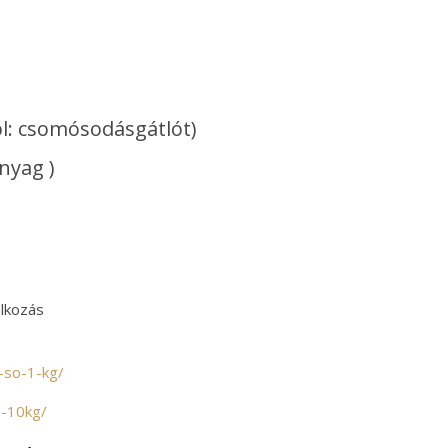
l: csomósodásgátlót)
nyag )
álkozás
-so-1-kg/
o-10kg/