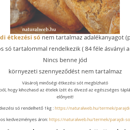
di étkezési só
nem tartalmaz adalékanyagot (p
s só tartalommal rendelkezik ( 84 féle ásványi a
Nincs benne jód
környezeti szennyeződést nem tartalmaz
Vásárolj minőségi étkezési sót megbízható
ból, hogy kihozhasd az ételek ízét és élvezd az egészséges tápl
előnyeit!
tkezési só rendelhető 1kg :
https://naturalweb.hu/termek/parajdi
-os kedvezményes áron:
https://naturalweb.hu/termek/parajdi-s