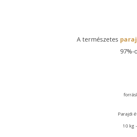
A természetes
paraj
97%-o
forrás
Parajdi é
10 kg 