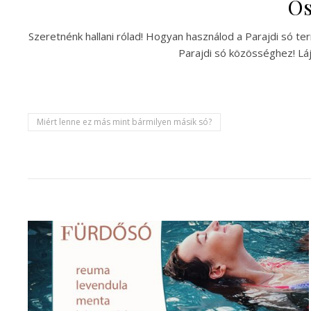
Os
Szeretnénk hallani rólad! Hogyan használod a Parajdi só t
Parajdi só közösséghez! Láj
Miért lenne ez más mint bármilyen másik só?