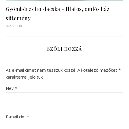
Gyömbéres holdacska – Illatos, omlós házi
sütemény
2020-06-18
SZÓLJ HOZZÁ
Az e-mail címet nem tesszük közzé.
A kötelező mezőket
*
karakterrel jelöltük
Név
*
E-mail cím
*