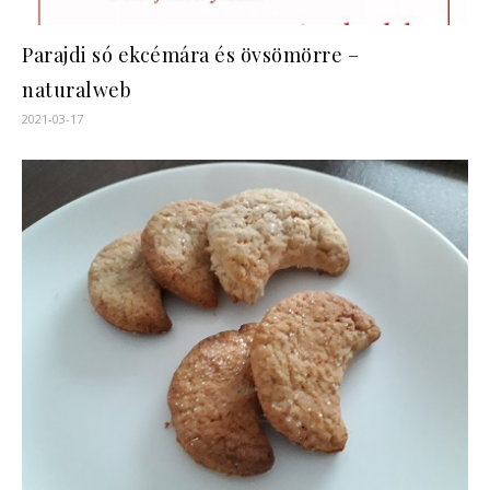
Parajdi só ekcémára és övsömörre –
naturalweb
2021-03-17