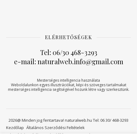
ELÉRHETŐSÉGEK
Tel: 06/30 468-3293
e-mail: naturalweb.info@gmail.com
Mesterséges intelligencia használata
Weboldalunkon egyes illusztrációkat, képi és szöveges tartalmakat
mesterséges intelligencia segítségével hozunk létre vagy szerkesztünk.
2026@ Minden jog fentartava! naturalweb.hu Tel: 06 30/ 468-3293
Kezdőlap
Általános Szerződési Feltételek
Adatvédelmi tájékoztató
Elállási jog
Kapcsolat