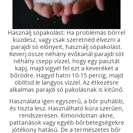
Használj sópakolást: Ha problémás bőrrel
küzdesz, vagy csak szeretnéd élvezni a
parajdi só előnyeit, használj sópakolást.
Keverj össze néhány evőkanál parajdi sót
néhány csepp vízzel, hogy egy pasztát
kapj, majd vigyél fel ezt a keveréket a
bőrödre. Hagyd hatni 10-15 percig, majd
öblítsd le langyos vízzel. Az étkezésre
alkalmas parajdi só pakolásnak is kitűnő.
Használata igen egyszerű, a bőr puhább,
és tiszta lesz. Használható kúra szerűen,
rendszeresen. Kimondottan akne,
pattanások vagy egyéb bőrbetegségekre
jótékony hatású. De a természetes bőr