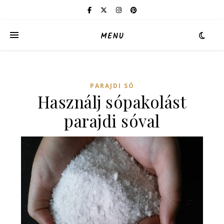
MENU
PARAJDI SÓ
Használj sópakolást
parajdi sóval