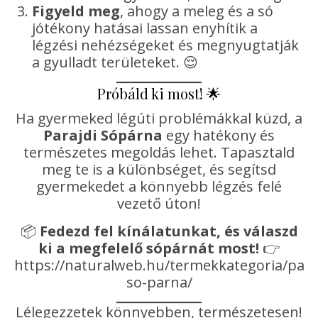
Figyeld meg
, ahogy a meleg és a só
jótékony hatásai lassan enyhítik a
légzési nehézségeket és megnyugtatják
a gyulladt területeket. 😌
Próbáld ki most! 🌟
Ha gyermeked légúti problémákkal küzd, a
Parajdi Sópárna
egy hatékony és
természetes megoldás lehet. Tapasztald
meg te is a különbséget, és segítsd
gyermekedet a könnyebb légzés felé
vezető úton!
📦
Fedezd fel kínálatunkat, és válaszd
ki a megfelelő sópárnát most!
👉
https://naturalweb.hu/termekkategoria/para
so-parna/
Lélegezzetek könnyebben, természetesen!