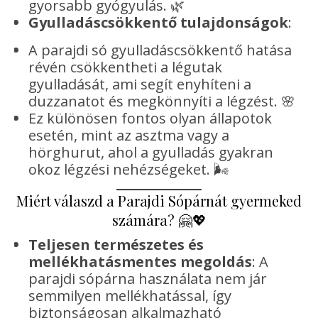
gyorsabb gyógyulás. 🌿
Gyulladáscsökkentő tulajdonságok
:
A parajdi só gyulladáscsökkentő hatása
révén csökkentheti a légutak
gyulladását, ami segít enyhíteni a
duzzanatot és megkönnyíti a légzést. 🌸
Ez különösen fontos olyan állapotok
esetén, mint az asztma vagy a
hörghurut, ahol a gyulladás gyakran
okoz légzési nehézségeket. 🌬️
Miért válaszd a Parajdi Sópárnát gyermeked
számára? 🤗💖
Teljesen természetes és
mellékhatásmentes megoldás
: A
parajdi sópárna használata nem jár
semmilyen mellékhatással, így
biztonságosan alkalmazható