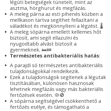
légúti betegségek tüneteit, mint az
asztma, hörghurut és megfázás.
A meleg párna az esti pihenés közben a
mellkason tartva segíthet fellazítani a
váladékot és megkönnyíteni a légzést. 🌡️
A meleg sópárna emellett kellemes hőt
biztosít, ami segít ellazulni és
nyugodtabb alvást biztosít a
gyermeknek. 🛌💤
Természetes antibakteriális hatás
:
A parajdi só természetes antibakteriális
tulajdonságokkal rendelkezik.
Ezek a tulajdonságok segítenek a légutak
tisztításában, különösen hasznosak
lehetnek megfázás vagy más bakteriális
fertőzések esetén. 🦠🚫
A sópárna segítségével csökkenthető a
fertőzés esélye, és támogatható a