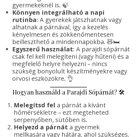
gyermekeknél is. 🍃
Könnyen integrálható a napi
rutinba
: A gyerekek játszhatnak vagy
alhatnak a párnával, így a kezelés
kényelmesen és zökkenőmentesen
beilleszthető a mindennapokba. 🧸🛏️
Egyszerű használat
: A parajdi sópárnát
csak fel kell melegíteni (vagy hűteni) és a
megfelelő helyre helyezni – nincs
szükség bonyolult készítményekre vagy
orvosi eszközökre. 👌
Hogyan használd a Parajdi Sópárnát? 🛠️
Melegítsd fel
a párnát a kívánt
hőmérsékletre – ezt megteheted
serpenyőben, sütőben is.
Helyezd a párnát
a gyermek
mellkasára vagy hátára, ahol szükséges.