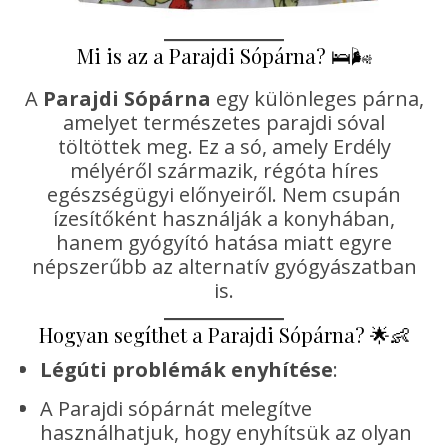
Mi is az a Parajdi Sópárna? 🛌🌬️
A
Parajdi Sópárna
egy különleges párna,
amelyet természetes parajdi sóval
töltöttek meg. Ez a só, amely Erdély
mélyéről származik, régóta híres
egészségügyi előnyeiről. Nem csupán
ízesítőként használják a konyhában,
hanem gyógyító hatása miatt egyre
népszerűbb az alternatív gyógyászatban
is.
Hogyan segíthet a Parajdi Sópárna? 🌟👶
Légúti problémák enyhítése
:
A Parajdi sópárnát melegítve
használhatjuk, hogy enyhítsük az olyan