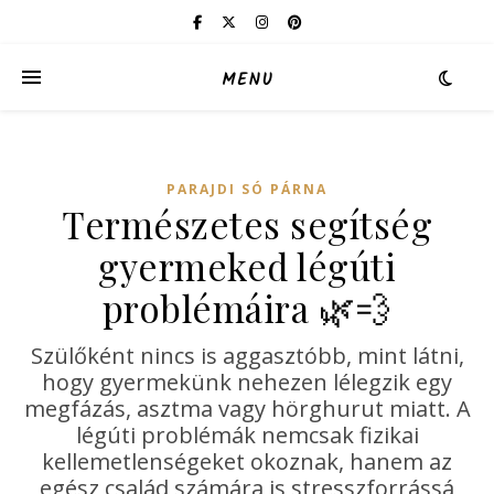
MENU
PARAJDI SÓ PÁRNA
Természetes segítség
gyermeked légúti
problémáira 🌿💨
Szülőként nincs is aggasztóbb, mint látni,
hogy gyermekünk nehezen lélegzik egy
megfázás, asztma vagy hörghurut miatt. A
légúti problémák nemcsak fizikai
kellemetlenségeket okoznak, hanem az
egész család számára is stresszforrássá