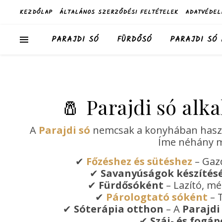
KEZDŐLAP
ÁLTALÁNOS SZERZŐDÉSI FELTÉTELEK
ADATVÉDEL
PARAJDI SÓ
FÜRDŐSÓ
PARAJDI SÓ
🧂 Parajdi só alk
A
Parajdi só
nemcsak a konyhában haszno
Íme néhány m
✔
Főzéshez és sütéshez
– Gaz
✔
Savanyúságok készítés
✔
Fürdősóként
– Lazító, mé
✔
Párologtató sóként
– T
✔
Sóterápia otthon
– A
Parajdi
✔
Száj- és fogáp