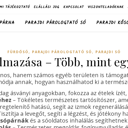
MI TÁJÉKOZTATÓ
ELÁLLÁSI JOG
KAPCSOLAT
VISZONTELADÓKNAK
 PÁRNA
PARAJDI PÁROLOGTATÓ SÓ
PARAJDI KŐS
,
,
FÜRDŐSÓ
PARAJDI PÁROLOGTATÓ SÓ
PARAJDI SÓ
almazása – Több, mint eg
s, hanem számos egyéb területen is támogatja
ódja annak, hogyan használhatod ki a természet
dag ásványi anyagokban, fokozza az ételek ízét,
éhez
– Tökéletes természetes tartósítószer, ame
regtelenítő hatású, segít az izmok regenerálás
isztítja a levegőt, segíti a légzést, és jótékony h
 sópárnák
és a sóoldatos inhalálás segíthetne
olás
– Természetes megoldás fogínygyulladás és