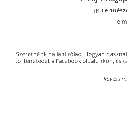
🌿
Természe
Te m
Szeretnénk hallani rólad! Hogyan használ
történetedet a Facebook oldalunkon, és cs
Kövess m