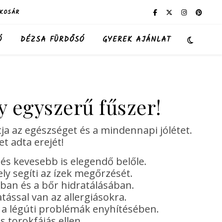
KOSÁR
Ó
DÉZSA FÜRDŐSÓ
GYEREK AJÁNLAT
y egyszerű fűszer!
 az egészséget és a mindennapi jólétet.
 adta erejét!
 és kevesebb is elegendő belőle.
ly segíti az ízek megőrzését.
ában és a bőr hidratálásában.
atással van az allergiásokra.
k a légúti problémák enyhítésében.
 torokfájás ellen.