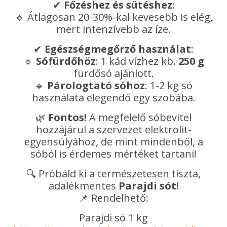
✔
Főzéshez és sütéshez
:
🔸 Átlagosan 20-30%-kal kevesebb is elég,
mert intenzívebb az íze.
✔
Egészségmegőrző használat
:
🔹
Sófürdőhöz
: 1 kád vízhez kb.
250 g
fürdősó ajánlott.
🔹
Párologtató sóhoz
: 1-2 kg só
használata elegendő egy szobába.
🌿
Fontos!
A megfelelő sóbevitel
hozzájárul a szervezet elektrolit-
egyensúlyához, de mint mindenből, a
sóból is érdemes mértéket tartani!
🔍 Próbáld ki a természetesen tiszta,
adalékmentes
Parajdi sót
!
📌 Rendelhető:
Parajdi só 1 kg