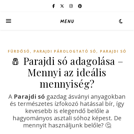
MENU
,
,
FÜRDŐSÓ
PARAJDI PÁROLOGTATÓ SÓ
PARAJDI SÓ
🧂 Parajdi só adagolása –
Mennyi az ideális
mennyiség?
A
Parajdi só
gazdag ásványi anyagokban
és természetes ízfokozó hatással bír, így
kevesebb is elegendő belőle a
hagyományos asztali sóhoz képest. De
mennyit használjunk belőle? 🤔