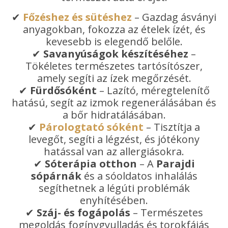
✔
Főzéshez és sütéshez
– Gazdag ásványi
anyagokban, fokozza az ételek ízét, és
kevesebb is elegendő belőle.
✔
Savanyúságok készítéséhez
–
Tökéletes természetes tartósítószer,
amely segíti az ízek megőrzését.
✔
Fürdősóként
– Lazító, méregtelenítő
hatású, segít az izmok regenerálásában és
a bőr hidratálásában.
✔
Párologtató sóként
– Tisztítja a
levegőt, segíti a légzést, és jótékony
hatással van az allergiásokra.
✔
Sóterápia otthon
– A
Parajdi
sópárnák
és a sóoldatos inhalálás
segíthetnek a légúti problémák
enyhítésében.
✔
Száj- és fogápolás
– Természetes
megoldás fogínygyulladás és torokfájás