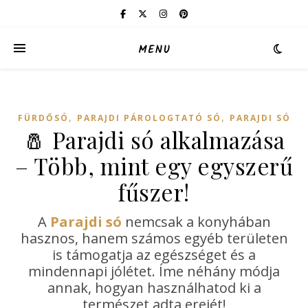
MENU
,
,
FÜRDŐSÓ
PARAJDI PÁROLOGTATÓ SÓ
PARAJDI SÓ
🧂 Parajdi só alkalmazása
– Több, mint egy egyszerű
fűszer!
A
Parajdi só
nemcsak a konyhában
hasznos, hanem számos egyéb területen
is támogatja az egészséget és a
mindennapi jólétet. Íme néhány módja
annak, hogyan használhatod ki a
természet adta erejét!