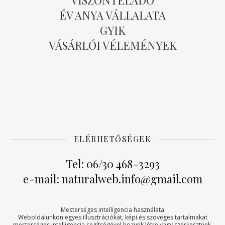
VISZONTELADÓ
ÉV ANYA VÁLLALATA
GYIK
VÁSÁRLÓI VÉLEMÉNYEK
ELÉRHETŐSÉGEK
Tel: 06/30 468-3293
e-mail: naturalweb.info@gmail.com
Mesterséges intelligencia használata
Weboldalunkon egyes illusztrációkat, képi és szöveges tartalmakat
mesterséges intelligencia segítségével hozunk létre vagy szerkesztünk.