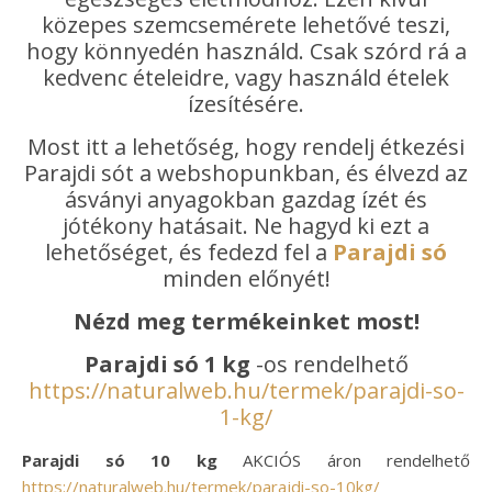
közepes szemcsemérete lehetővé teszi,
hogy könnyedén használd. Csak szórd rá a
kedvenc ételeidre, vagy használd ételek
ízesítésére.
Most itt a lehetőség, hogy rendelj étkezési
Parajdi sót a webshopunkban, és élvezd az
ásványi anyagokban gazdag ízét és
jótékony hatásait. Ne hagyd ki ezt a
lehetőséget, és fedezd fel a
Parajdi só
minden előnyét!
Nézd meg termékeinket most!
Parajdi só 1 kg
-os rendelhető
https://naturalweb.hu/termek/parajdi-so-
1-kg/
Parajdi só 10 kg
AKCIÓS áron rendelhető
https://naturalweb.hu/termek/parajdi-so-10kg/