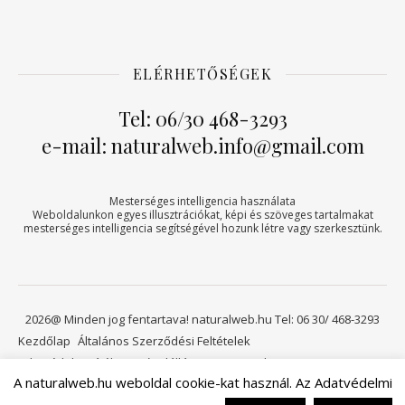
ELÉRHETŐSÉGEK
Tel: 06/30 468-3293
e-mail: naturalweb.info@gmail.com
Mesterséges intelligencia használata
Weboldalunkon egyes illusztrációkat, képi és szöveges tartalmakat
mesterséges intelligencia segítségével hozunk létre vagy szerkesztünk.
2026@ Minden jog fentartava! naturalweb.hu Tel: 06 30/ 468-3293
Kezdőlap
Általános Szerződési Feltételek
Adatvédelmi tájékoztató
Elállási jog
Kapcsolat
A naturalweb.hu weboldal cookie-kat használ. Az Adatvédelmi
Viszonteladóknak
Kosár