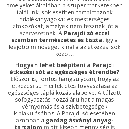
amelyeket általában a szupermarketekben
találunk, sok esetben tartalmaznak
adalékanyagokat és mesterséges
ízfokozókat, amelyek nem tesznek jót a
szervezetnek. A
Parajdi só ezzel
szemben természetes és tiszta
, így a
legjobb minőséget kínálja az étkezési sók
között.
Hogyan lehet beépíteni a Parajdi
étkezési sót az egészséges étrendbe?
Először is, fontos hangsúlyozni, hogy az
étkezési só mértékletes fogyasztása az
egészséges táplálkozás alapelve. A túlzott
sófogyasztás hozzájárulhat a magas
vérnyomás és a szívbetegségek
kialakulásához. A Parajdi só esetében
azonban a
gazdag ásványi anyag-
tartalom
miatt kisebb mennyiség is