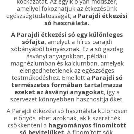
kockázatát. Az egyik olyan módszer,
amellyel fokozhatjuk az étkezésünk
egészségtudatosságát, a
Parajdi étkezési
só használata.
A Parajdi étkezési só egy különleges
sófajta
, amelyet a híres parajdi
sóbányából bányásznak. Ez a só gazdag
ásványi anyagokban, például
magnéziumban és kalciumban, amelyek
elengedhetetlenek az egészséges
testműködéshez. Emellett a
Parajdi só
természetes formában tartalmazza
ezeket az ásványi anyagokat
, így a
szervezet könnyebben hasznosítja őket.
A Parajdi étkezési só használata különösen
előnyös lehet azoknak, akik szeretnék
csökkenteni a
hagyományos finomított
só bevitelüket
. A finomított sók,