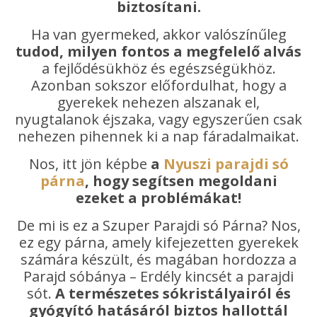
biztosítani.
Ha van gyermeked, akkor valószínűleg
tudod, milyen fontos a megfelelő alvás
a fejlődésükhöz és egészségükhöz.
Azonban sokszor előfordulhat, hogy a
gyerekek nehezen alszanak el,
nyugtalanok éjszaka, vagy egyszerűen csak
nehezen pihennek ki a nap fáradalmaikat.
Nos, itt jön képbe
a
Nyuszi parajdi só
párna
, hogy segítsen megoldani
ezeket a problémákat!
De mi is ez a Szuper Parajdi só Párna? Nos,
ez egy párna, amely kifejezetten gyerekek
számára készült, és magában hordozza a
Parajd sóbánya – Erdély kincsét a parajdi
sót.
A természetes sókristályairól és
gyógyító hatásáról biztos hallottál