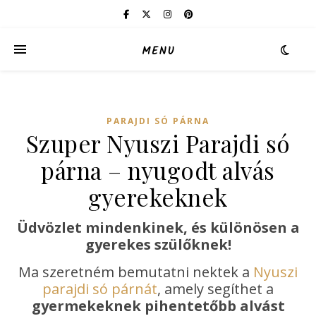
MENU
PARAJDI SÓ PÁRNA
Szuper Nyuszi Parajdi só
párna – nyugodt alvás
gyerekeknek
Üdvözlet mindenkinek, és különösen a
gyerekes szülőknek!
Ma szeretném bemutatni nektek a
Nyuszi
parajdi só párnát
, amely segíthet a
gyermekeknek pihentetőbb alvást