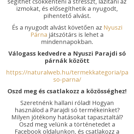
segíthet csökkenteni a stresszt, lazítani az
izmokat, és elősegíthetik a nyugodt,
pihentető alvást.
És a nyugodt alvást követően az
Nyuszi
Párna
játszótárs is lehet a
mindennapokban.
Válogass kedvedre a Nyuszi Parajdi só
párnák között
https://naturalweb.hu/termekkategoria/para
so-parna/
Oszd meg és csatlakozz a közösséghez!
Szeretnénk hallani rólad! Hogyan
használod a Parajdi só termékeinket?
Milyen jótékony hatásokat tapasztaltál?
Oszd meg velünk a történetedet a
Facebook oldalunkon, és csatlakozz a