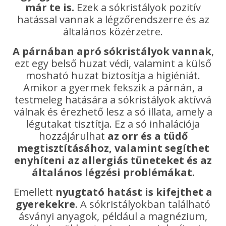
már te is.
Ezek a sókristályok pozitív
hatással vannak a légzőrendszerre és az
általános közérzetre.
A párnában apró sókristályok vannak
,
ezt egy belső huzat védi, valamint a külső
mosható huzat biztosítja a higiéniát.
Amikor a gyermek fekszik a párnán, a
testmeleg hatására a sókristályok aktívvá
válnak és érezhető lesz a só illata, amely a
légutakat tisztítja. Ez a só inhalációja
hozzájárulhat
az orr és a tüdő
megtisztításához, valamint segíthet
enyhíteni az allergiás tüneteket és az
általános légzési problémákat.
Emellett
nyugtató hatást is kifejthet a
gyerekekre
. A sókristályokban található
ásványi anyagok, például a magnézium,