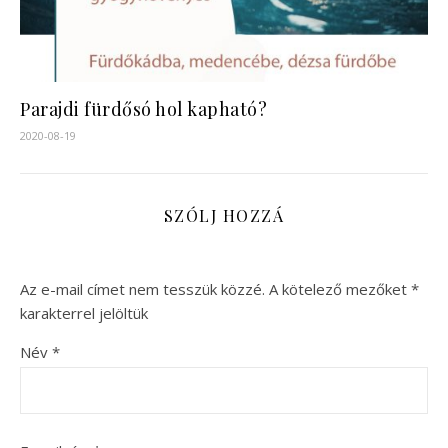
Parajdi fürdősó hol kapható?
2020-08-19
SZÓLJ HOZZÁ
Az e-mail címet nem tesszük közzé.
A kötelező mezőket
*
karakterrel jelöltük
Név
*