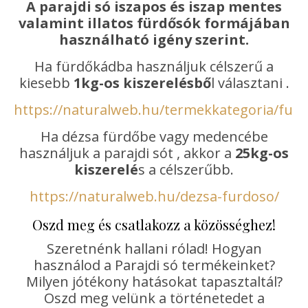
A parajdi só iszapos és iszap mentes
valamint illatos fürdősók formájában
használható igény szerint.
Ha fürdőkádba használjuk célszerű a
kiesebb
1kg-os kiszerelésbő
l választani .
https://naturalweb.hu/termekkategoria/furd
Ha dézsa fürdőbe vagy medencébe
használjuk a parajdi sót , akkor a
25kg-os
kiszerelé
s a célszerűbb.
https://naturalweb.hu/dezsa-furdoso/
Oszd meg és csatlakozz a közösséghez!
Szeretnénk hallani rólad! Hogyan
használod a Parajdi só termékeinket?
Milyen jótékony hatásokat tapasztaltál?
Oszd meg velünk a történetedet a