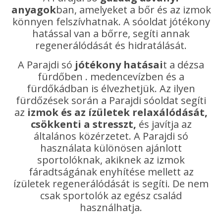
anyagok
ban, amelyeket a bőr és az izmok
könnyen felszívhatnak. A sóoldat jótékony
hatással van a bőrre, segíti annak
regenerálódását és hidratálását.
A Parajdi só
jótékony hatásai
t a dézsa
fürdőben . medencevízben és a
fürdőkádban is élvezhetjük. Az ilyen
fürdőzések során a Parajdi sóoldat segíti
az
izmok és az ízületek relaxálódását,
csökkenti a stresszt,
és javítja az
általános közérzetet. A Parajdi só
használata különösen ajánlott
sportolóknak, akiknek az izmok
fáradtságának enyhítése mellett az
ízületek regenerálódását is segíti. De nem
csak sportolók az egész család
használhatja.