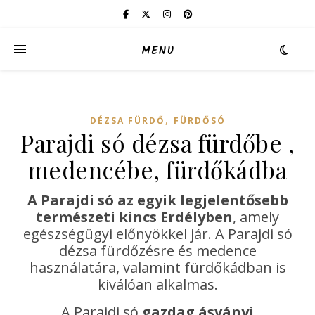
MENU
,
DÉZSA FÜRDŐ
FÜRDŐSÓ
Parajdi só dézsa fürdőbe ,
medencébe, fürdőkádba
A Parajdi só az egyik legjelentősebb
természeti kincs Erdélyben
, amely
egészségügyi előnyökkel jár. A Parajdi só
dézsa fürdőzésre és medence
használatára, valamint fürdőkádban is
kiválóan alkalmas.
A Parajdi só
gazdag ásványi