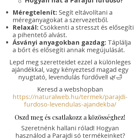
💧
Hogyan hat a Parajdi fürdősó?
Méregtelenít:
Segít eltávolítani a
méreganyagokat a szervezetből.
Relaxál:
Csökkenti a stresszt és elősegíti
a pihentető alvást.
Ásványi anyagokban gazdag:
Táplálja
a bőrt és elősegíti annak megújulását.
Lepd meg szeretteidet ezzel a különleges
ajándékkal, vagy kényeztesd magad egy
nyugtató, levendulás fürdővel! 🌿🛁
Keresd a webshopban
https://naturalweb.hu/termek/parajdi-
furdoso-levendulas-ajandekba/
Oszd meg és csatlakozz a közösséghez!
Szeretnénk hallani rólad! Hogyan
használod a Parajdi só termékeinket?