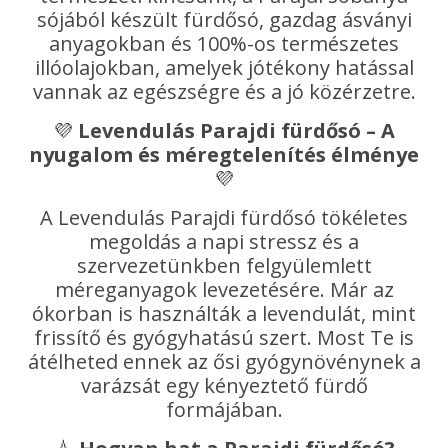
sójából készült fürdősó, gazdag ásványi
anyagokban és 100%-os természetes
illóolajokban, amelyek jótékony hatással
vannak az egészségre és a jó közérzetre.
💜
Levendulás Parajdi fürdősó – A
nyugalom és méregtelenítés élménye
💜
A Levendulás Parajdi fürdősó tökéletes
megoldás a napi stressz és a
szervezetünkben felgyülemlett
méreganyagok levezetésére. Már az
ókorban is használták a levendulát, mint
frissítő és gyógyhatású szert. Most Te is
átélheted ennek az ősi gyógynövénynek a
varázsát egy kényeztető fürdő
formájában.