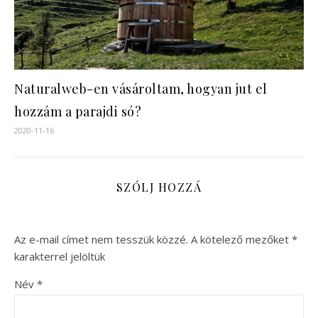
Naturalweb-en vásároltam, hogyan jut el
hozzám a parajdi só?
2020-11-16
SZÓLJ HOZZÁ
Az e-mail címet nem tesszük közzé.
A kötelező mezőket
*
karakterrel jelöltük
Név
*