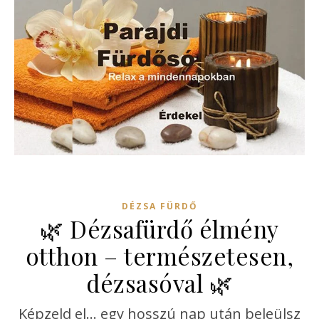
DÉZSA FÜRDŐ
🌿 Dézsafürdő élmény
otthon – természetesen,
dézsasóval 🌿
Képzeld el… egy hosszú nap után beleülsz