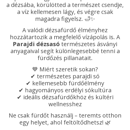
a dézsába, körülötted a természet csendje,
a víz kellemesen lágy, és végre csak
magadra figyelsz. 🛁✨
A valódi dézsafürdő élményhez
hozzátartozik a megfelelő vízápolás is. A
Parajdi dézsasó
természetes ásványi
anyagaival segít különlegesebbé tenni a
fürdőzés pillanatait.
💙 Miért szeretik sokan?
✔ természetes parajdi só
✔ kellemesebb fürdőélmény
✔ hagyományos erdélyi sókultúra
✔ ideális dézsafürdőkhöz és kültéri
wellnesshez
Ne csak fürdőt használj – teremts otthon
egy helyet, ahol feltöltődhetsz! 🌿