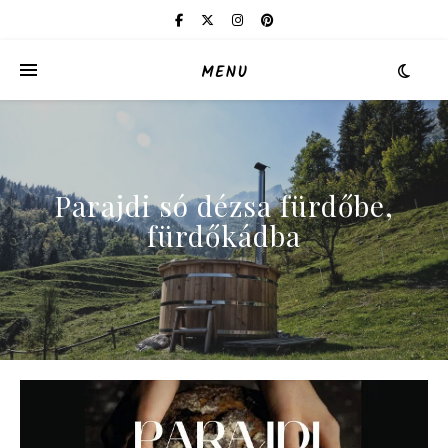
MENU
Parajdi só dézsa fürdőbe,
fürdőkádba