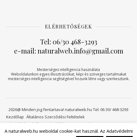
ELÉRHETŐSÉGEK
Tel: 06/30 468-3293
e-mail: naturalweb.info@gmail.com
Mesterséges intelligencia használata
Weboldalunkon egyes illusztrációkat, képi és szöveges tartalmakat
mesterséges intelligencia segítségével hozunk létre vagy szerkesztünk.
2026@ Minden jog fentartava! naturalweb.hu Tel: 06 30/ 468-3293
Kezdőlap
Általános Szerződési Feltételek
Adatvédelmi tájékoztató
Elállási jog
Kapcsolat
A naturalweb.hu weboldal cookie-kat használ. Az Adatvédelmi
Viszonteladóknak
Kosár