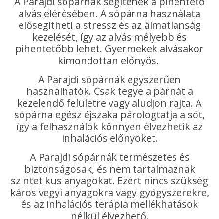
A Parajdi sópárnák segítenek a pihentető
alvás elérésében. A sópárna használata
elősegítheti a stressz és az álmatlanság
kezelését, így az alvás mélyebb és
pihentetőbb lehet. Gyermekek alvásakor
kimondottan előnyös.
A Parajdi sópárnák egyszerűen
használhatók. Csak tegye a párnát a
kezelendő felületre vagy aludjon rajta. A
sópárna egész éjszaka párologtatja a sót,
így a felhasználók könnyen élvezhetik az
inhalációs előnyöket.
A Parajdi sópárnák természetes és
biztonságosak, és nem tartalmaznak
szintetikus anyagokat. Ezért nincs szükség
káros vegyi anyagokra vagy gyógyszerekre,
és az inhalációs terápia mellékhatások
nélkül élvezhető.