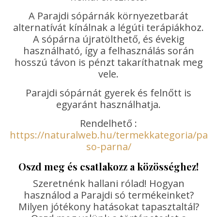
A Parajdi sópárnák környezetbarát
alternatívát kínálnak a légúti terápiákhoz.
A sópárna újratölthető, és évekig
használható, így a felhasználás során
hosszú távon is pénzt takaríthatnak meg
vele.
Parajdi sópárnát gyerek és felnőtt is
egyaránt használhatja.
Rendelhető :
https://naturalweb.hu/termekkategoria/para
so-parna/
Oszd meg és csatlakozz a közösséghez!
Szeretnénk hallani rólad! Hogyan
használod a Parajdi só termékeinket?
Milyen jótékony hatásokat tapasztaltál?