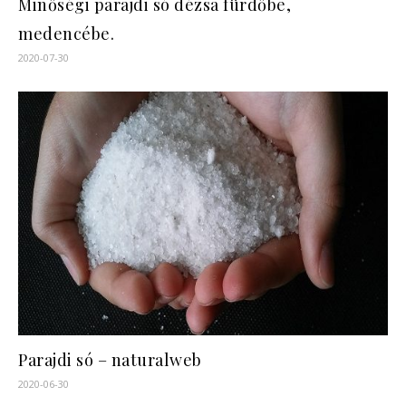
Minőségi parajdi só dézsa fürdőbe,
medencébe.
2020-07-30
Parajdi só – naturalweb
2020-06-30