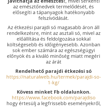
javíthatja az emésztés
t, mivel serkenti
az emésztőnedvek termelődését, és
elősegíti a tápanyagok hatékonyabb
felszívódását.
Az étkezési parajdi só magasabb áron áll
rendelkezésre, mint az asztali só, mivel az
előállítása és feldolgozása sokkal
költségesebb és időigényesebb. Azonban
sok ember számára az egészségügyi
előnyök és a kiváló minőség miatt megéri
az árát
Rendelhető parajdi étkezési só
https://naturalweb.hu/termek/parajdi-so-
1-kg/
Kövess minket Fb oldalunkon.
https://www.facebook.com/parajdiso
hogy értesülj a legfrissebb eseményekről,