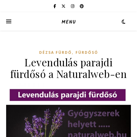
MENU
,
DÉZSA FÜRDŐ
FÜRDŐSÓ
Levendulás parajdi
fürdősó a Naturalweb-en