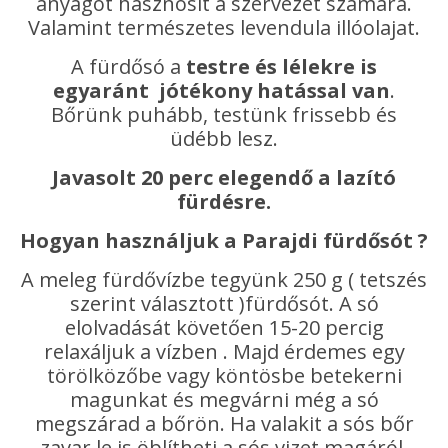
anyagot hasznosít a szervezet számára.
Valamint természetes levendula illóolajat.
A fürdősó a
testre és lélekre is
egyaránt jótékony hatással van
.
Bőrünk puhább, testünk frissebb és
üdébb lesz.
Javasolt 20 perc elegendő a lazító
fürdésre.
Hogyan használjuk a Parajdi fürdősót ?
A meleg fürdővízbe tegyünk 250 g ( tetszés
szerint választott )fürdősót. A só
elolvadását követően 15-20 percig
relaxáljuk a vízben . Majd érdemes egy
törölközőbe vagy köntösbe betekerni
magunkat és megvárni még a só
megszárad a bőrön. Ha valakit a sós bőr
zavar le is öblítheti a sós vizet magáról.