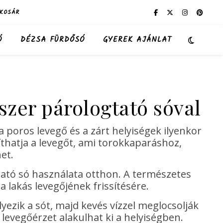
KOSÁR
Ó
DÉZSA FÜRDŐSÓ
GYEREK AJÁNLAT
szer párologtató sóval
 poros levegő és a zárt helyiségek ilyenkor
íthatja a levegőt, ami torokkaparáshoz,
et.
ató só használata otthon. A természetes
 lakás levegőjének frissítésére.
ezik a sót, majd kevés vízzel meglocsolják
levegőérzet alakulhat ki a helyiségben.