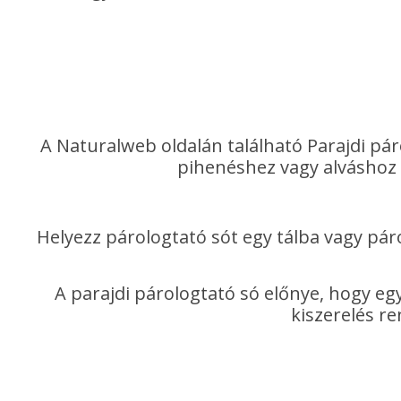
A Naturalweb oldalán található Parajdi páro
pihenéshez vagy alváshoz 
Helyezz párologtató sót egy tálba vagy pár
A parajdi párologtató só előnye, hogy e
kiszerelés r