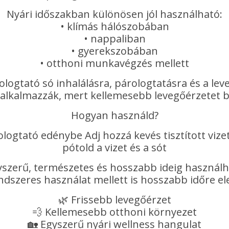
Nyári időszakban különösen jól használható:
• klímás hálószobában
• nappaliban
• gyerekszobában
• otthoni munkavégzés mellett
logtató só inhalálásra, párologtatásra és a lev
alkalmazzák, mert kellemesebb levegőérzetet b
Hogyan használd?
ologtató edénybe Adj hozzá kevés tisztított vi
pótold a vizet és a sót
gyszerű, természetes és hosszabb ideig használh
endszeres használat mellett is hosszabb időre el
🌿 Frissebb levegőérzet
💨 Kellemesebb otthoni környezet
🏡 Egyszerű nyári wellness hangulat