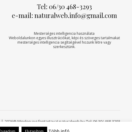
Tel: 06/30 468-3293
e-mail: naturalweb.info@gmail.com
Mesterséges intelligencia használata
Weboldalunkon egyes illusztrációkat, képi és szöveges tartalmakat
mesterséges intelligencia segítségével hozunk létre vagy
szerkesztünk.
2026@ Minden jog fentartava! naturalweb.hu Tel: 06 30/ 468-3293
Több infó
lfogadom
Elutasítom