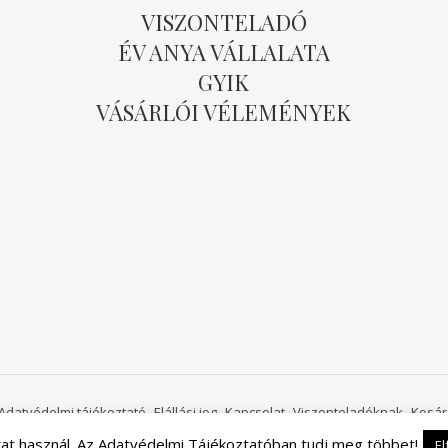
VISZONTELADÓ
ÉV ANYA VÁLLALATA
GYIK
VÁSÁRLÓI VÉLEMÉNYEK
Adatvédelmi tájékoztató
Elállási jog
Kapcsolat
Viszonteladóknak
Kosár
kat használ. Az Adatvédelmi Tájékoztatóban tudj meg többet!
E