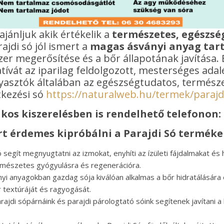
ánljuk akik értékelik a
természetes, egészség
ajdi só jól ismert a
magas ásványi anyag tar
zer megerősítése és a bőr állapotának javítása.
ívát az iparilag feldolgozott, mesterséges adal
yasztók általában az egészségtudatos, termész
tkezési só
https://naturalweb.hu/termek/parajdi
ákos kiszerelésben is rendelhető telefonon:
rt érdemes kipróbálni a Parajdi Só terméke
Só segít megnyugtatni az izmokat, enyhíti az ízületi fájdalmakat é
ermészetes gyógyulásra és regenerációra.
nyi anyagokban gazdag sója kiválóan alkalmas a bőr hidratálására 
r textúráját és ragyogását.
arajdi sópárnáink és parajdi párologtató sóink segítenek javítani