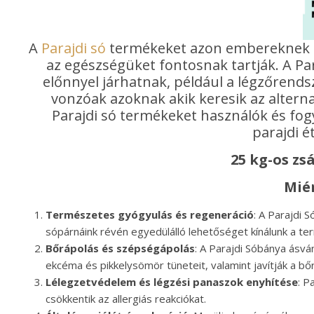
A
Parajdi só
termékeket azon embereknek aj
az egészségüket fontosnak tartják. A Par
előnnyel járhatnak, például a légzőrends
vonzóak azoknak akik keresik az alternat
Parajdi só termékeket használók és fog
parajdi é
25 kg-os zs
Mié
Természetes gyógyulás és regeneráció
: A Parajdi 
sópárnáink révén egyedülálló lehetőséget kínálunk a t
Bőrápolás és szépségápolás
: A Parajdi Sóbánya ásvá
ekcéma és pikkelysömör tüneteit, valamint javítják a bő
Lélegzetvédelem és légzési panaszok enyhítése
: P
csökkentik az allergiás reakciókat.