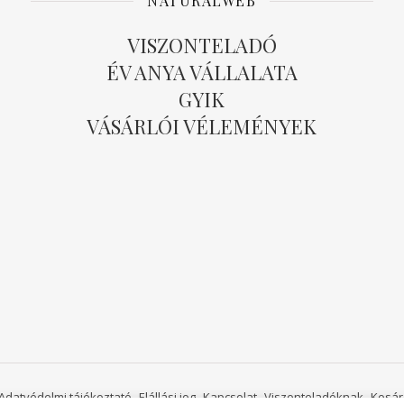
NATURALWEB
VISZONTELADÓ
ÉV ANYA VÁLLALATA
GYIK
VÁSÁRLÓI VÉLEMÉNYEK
Adatvédelmi tájékoztató
Elállási jog
Kapcsolat
Viszonteladóknak
Kosár