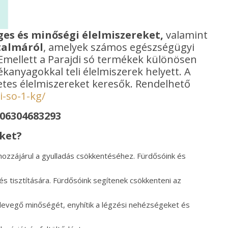
es és minőségi élelmiszereket,
valamint
talmáról
, amelyek számos egészségügyi
 Emellett a Parajdi só termékek különösen
ékanyagokkal teli élelmiszerek helyett. A
etes élelmiszereket keresők. Rendelhető
-so-1-kg/
 06304683293
ket?
s hozzájárul a gyulladás csökkentéséhez. Fürdősóink és
és tisztítására. Fürdősóink segítenek csökkenteni az
 a levegő minőségét, enyhítik a légzési nehézségeket és