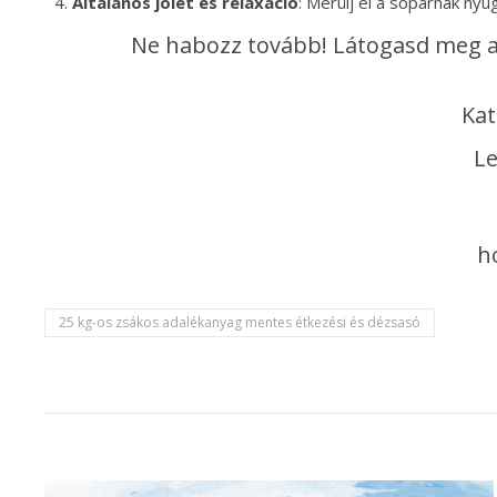
Általános jólét és relaxáció
: Merülj el a sópárnák nyu
Ne habozz tovább! Látogasd meg a 
Kat
Le
h
25 kg-os zsákos adalékanyag mentes étkezési és dézsasó