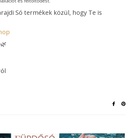
laxációt és feltöltődést.
ajdi Só termékek közül, hogy Te is
hop
 🌿
ól