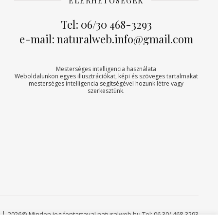
ELÉRHETŐSÉGEK
Tel: 06/30 468-3293
e-mail: naturalweb.info@gmail.com
Mesterséges intelligencia használata
Weboldalunkon egyes illusztrációkat, képi és szöveges tartalmakat
mesterséges intelligencia segítségével hozunk létre vagy
szerkesztünk.
2026@ Minden jog fentartava! naturalweb.hu Tel: 06 30/ 468-3293