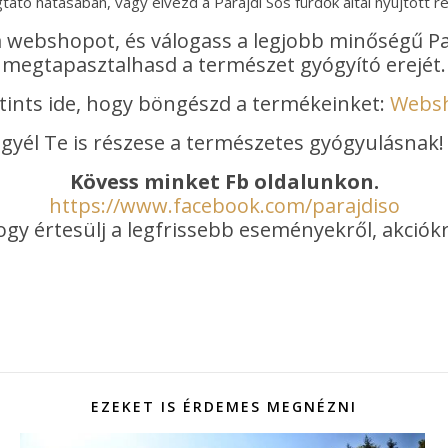
gtató hatásában, vagy élvezd a Parajdi Sós fürdők által nyújtott re
webshopot, és válogass a legjobb minőségű Par
megtapasztalhasd a természet gyógyító erejét.
tints ide, hogy böngészd a termékeinket:
Webs
gyél Te is részese a természetes gyógyulásnak!
Kövess minket Fb oldalunkon.
https://www.facebook.com/parajdiso
ogy értesülj a legfrissebb eseményekről, akciókr
EZEKET IS ÉRDEMES MEGNÉZNI