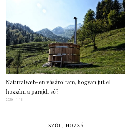
Naturalweb-en vásároltam, hogyan jut el
hozzám a parajdi só?
2020-11-16
SZÓLJ HOZZÁ