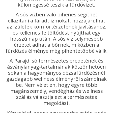
különlegessé teszik a fürdővizet.
A sós vízben való pihenés segíthet
ellazítani a fáradt izmokat, hozzájárulhat
az ízületek komfortérzetének javításához,
és kellemes feltöltődést nyújthat egy
hosszú nap után. A sós víz selymesebb
érzetet adhat a bőrnek, miközben a
fürdőzés élménye még pihentetőbbé válik.
A Parajdi só természetes eredetének és
ásványianyag-tartalmának köszönhetően
sokan a hagyományos dézsafürdőzésnél
gazdagabb wellness élményről számolnak
be. Nem véletlen, hogy egyre több
magánszemély, vendégház és wellness
szállás választja ezt a természetes
megoldást.
Képzeld el, ahogy egy csendes estén a sós