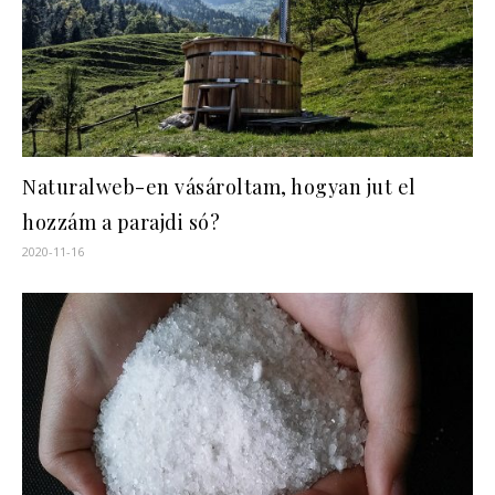
Naturalweb-en vásároltam, hogyan jut el
hozzám a parajdi só?
2020-11-16