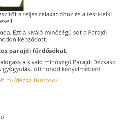
zítőt a teljes relaxációhoz és a testi-lelki
esel!
oda. Ezt a kiváló minőségű sót a Parajdi
 módon képződött.
tos parajdi fürdősókat.
logass a kiváló minőségű Parajdi Dézsasó
 és gyógyulást otthonod kényelmében!
eb.hu/dezsa-furdoso/
ól