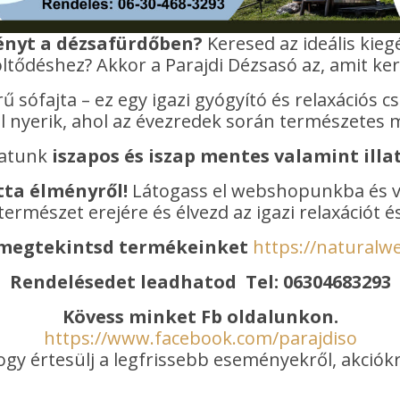
ényt a dézsafürdőben?
Keresed az ideális kiegés
öltődéshez? Akkor a Parajdi Dézsasó az, amit ker
sófajta – ez egy igazi gyógyító és relaxációs cs
 nyerik, ahol az évezredek során természetes
hatunk
iszapos és iszap mentes valamint illa
tta élményről!
Látogass el webshopunkba és vá
természet erejére és élvezd az igazi relaxációt
y megtekintsd termékeinket
https://naturalw
Rendelésedet leadhatod Tel: 06304683293
Kövess minket Fb oldalunkon.
https://www.facebook.com/parajdiso
ogy értesülj a legfrissebb eseményekről, akciókr