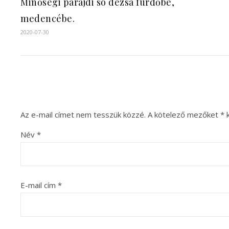
Minőségi parajdi só dézsa fürdőbe,
medencébe.
2020-07-30
Az e-mail címet nem tesszük közzé.
A kötelező mezőket
*
k
Név
*
E-mail cím
*