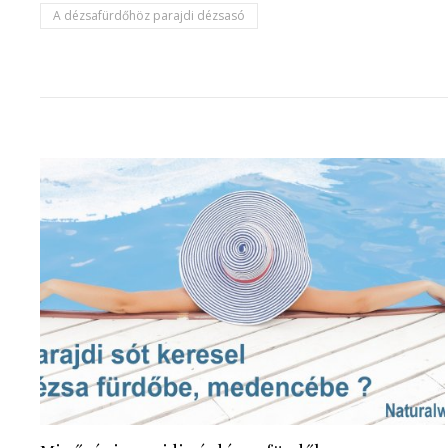
A dézsafürdőhöz parajdi dézsasó