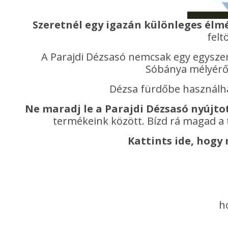
Szeretnél egy igazán különleges élm
felt
A Parajdi Dézsasó nemcsak egy egyszerű 
Sóbánya mélyéről
Dézsa fürdőbe használ
Ne maradj le a Parajdi Dézsasó nyújto
termékeink között. Bízd rá magad a 
Kattints ide, hog
h