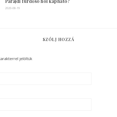
Parajdi fürdősó hol kapható?
2020-08-19
SZÓLJ HOZZÁ
arakterrel jelöltük