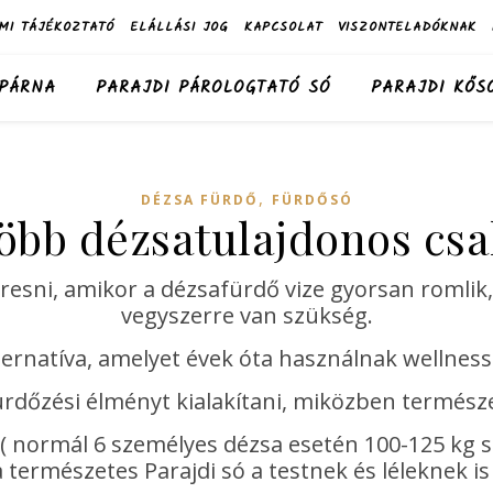
MI TÁJÉKOZTATÓ
ELÁLLÁSI JOG
KAPCSOLAT
VISZONTELADÓKNAK
 PÁRNA
PARAJDI PÁROLOGTATÓ SÓ
PARAJDI KŐS
,
DÉZSA FÜRDŐ
FÜRDŐSÓ
gtöbb dézsatulajdonos c
sni, amikor a dézsafürdő vize gyorsan romlik,
vegyszerre van szükség.
lternatíva, amelyet évek óta használnak wellnes
rdőzési élményt kialakítani, miközben természe
 ( normál 6 személyes dézsa esetén 100-125 kg 
 természetes Parajdi só a testnek és léleknek is 