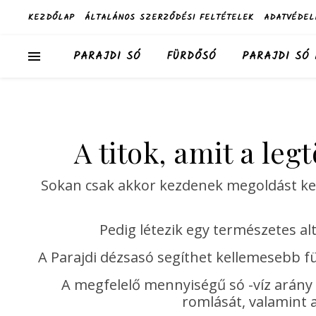
KEZDŐLAP
ÁLTALÁNOS SZERZŐDÉSI FELTÉTELEK
ADATVÉDEL
PARAJDI SÓ
FÜRDŐSÓ
PARAJDI SÓ
A titok, amit a le
Sokan csak akkor kezdenek megoldást kere
Pedig létezik egy természetes a
A Parajdi dézsasó segíthet kellemesebb fü
A megfelelő mennyiségű só -víz arány
romlását, valamint a