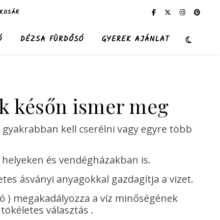
KOSÁR
Ó
DÉZSA FÜRDŐSÓ
GYEREK AJÁNLAT
sak későn ismer meg
 gyakrabban kell cserélni vagy egyre több
s helyeken és vendégházakban is.
tes ásványi anyagokkal gazdagítja a vizet.
só ) megakadályozza a víz minőségének
tökéletes választás .